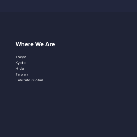
Where We Are
Tokyo
Kyoto
Hida
Taiwan
FabCafe Global