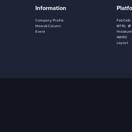
Information
Platf
Company Profile
FabCafe
News&Column
MTRL
Event
Hidakum
AWRD
Layout