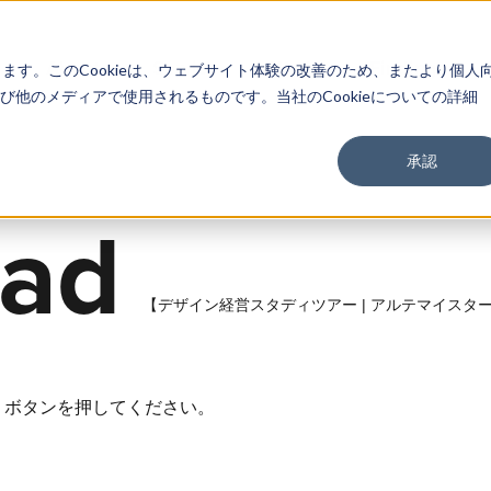
About
Service
Work
Findings
します。このCookieは、ウェブサイト体験の改善のため、またより個人
他のメディアで使用されるものです。当社のCookieについての詳細
承認
Downl
a
d
【デザイン経営スタディツアー | アルテマイスタ
」ボタンを押してください。