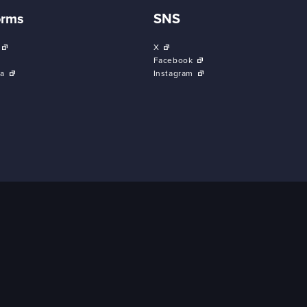
orms
SNS
X
Facebook
a
Instagram