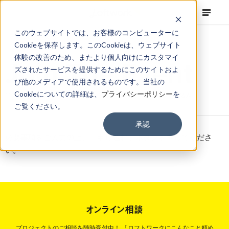
このウェブサイトでは、お客様のコンピューターに
Cookieを保存します。このCookieは、ウェブサイト
体験の改善のため、またより個人向けにカスタマイ
Jo
J
o
i
n
T
h
e
E
v
e
n
t
ズされたサービスを提供するためにこのサイトおよ
び他のメディアで使用されるものです。当社の
Cookieについての詳細は、
プライバシーポリシー
を
11/5 開催 大阪城東部地区セッション Vol.4 森之宮アースダイブ お申込み
ご覧ください。
承認
必要事項をご入力の上、「申し込む」ボタンを押してくださ
い。
オンライン相談
プロジェクトのご相談を随時受付中！
「ロフトワークにこんなこと頼め