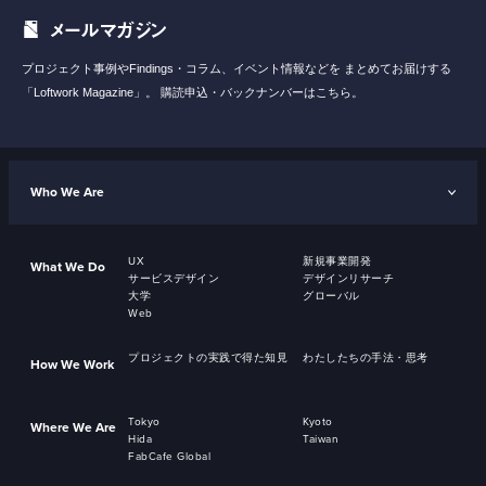
メールマガジン
プロジェクト事例やFindings・コラム、イベント情報などを
まとめてお届けする
「Loftwork Magazine」。
購読申込・バックナンバーはこちら。
Who We Are
UX
新規事業開発
What We Do
サービスデザイン
デザインリサーチ
大学
グローバル
Web
プロジェクトの実践で得た知見
わたしたちの手法・思考
How We Work
Tokyo
Kyoto
Where We Are
Hida
Taiwan
FabCafe Global