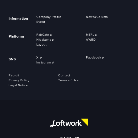
Company Profile
News&Column
Information
Event
FabCafe
MTRL
Platforms
Hidakuma
AWRD
Layout
X
Facebook
SNS
Instagram
Recruit
Contact
Privacy Policy
Terms of Use
Legal Notice