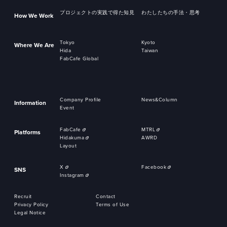
プロジェクトの実践で得た知見
わたしたちの手法・思考
How We Work
Tokyo
Kyoto
Where We Are
Hida
Taiwan
FabCafe Global
Company Profile
News&Column
Information
Event
FabCafe
MTRL
Platforms
Hidakuma
AWRD
Layout
X
Facebook
SNS
Instagram
Recruit
Contact
Privacy Policy
Terms of Use
Legal Notice