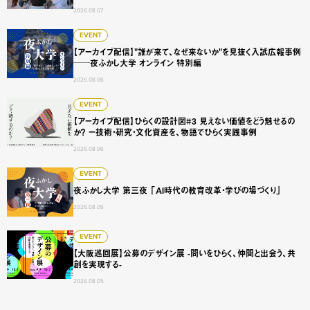
2026.08.07
【アーカイブ配信】"誰が来て、なぜ来ないか"を見抜く入試広
EVENT
【アーカイブ配信】"誰が来て、なぜ来ないか"を見抜く入試広報事例
──夜ふかし大学 オンライン 特別編
2026.08.06
【アーカイブ配信】ひらくの設計図#3 見えない価値をどう
EVENT
【アーカイブ配信】ひらくの設計図#3 見えない価値をどう魅せるの
か？ ー技術・研究・文化資産を、物語でひらく実践事例
2026.08.06
夜ふかし大学 第三夜 「AI時代の教育改革・学びの場づくり
EVENT
夜ふかし大学 第三夜 「AI時代の教育改革・学びの場づくり」
2026.08.06
【大阪巡回展】公募のデザイン展 -問いをひらく、仲間と出会
EVENT
【大阪巡回展】公募のデザイン展 -問いをひらく、仲間と出会う、共
創を実現する-
2026.08.05