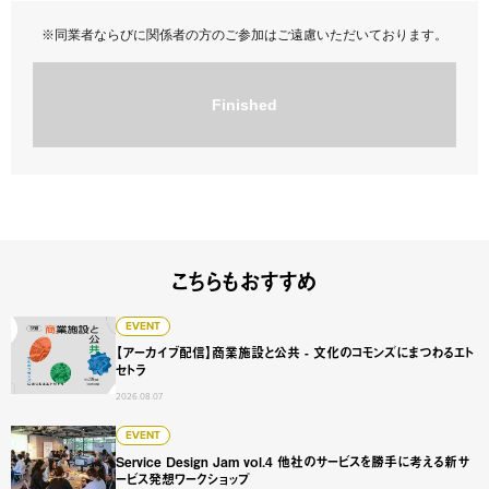
※同業者ならびに関係者の方のご参加はご遠慮いただいております。
Finished
こちらもおすすめ
【アーカイブ配信】商業施設と公共 - 文化のコモンズにまつ
EVENT
【アーカイブ配信】商業施設と公共 - 文化のコモンズにまつわるエト
セトラ
2026.08.07
Service Design Jam vol.4 他社のサービスを勝手に
EVENT
Service Design Jam vol.4 他社のサービスを勝手に考える新サ
ービス発想ワークショップ