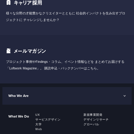
キャリア採用
様々な分野の才能豊かなクリエイターとともに
社会的インパクトを生み出すプロ
ジェクトに
チャレンジしませんか？
メールマガジン
プロジェクト事例やFindings・コラム、イベント情報などを
まとめてお届けする
「Loftwork Magazine」。
購読申込・バックナンバーはこちら。
Who We Are
UX
新規事業開発
What We Do
サービスデザイン
デザインリサーチ
大学
グローバル
Web