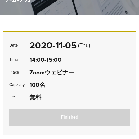
2020-11-05
(Thu)
Date
14:00-15:00
Time
Zoomウェビナー
Place
100名
Capacity
無料
fee
Finished