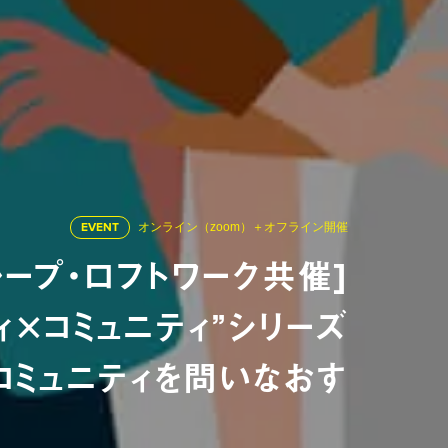
EVENT
オンライン（zoom）＋オフライン開催
ループ・ロフトワーク共催]
ィ×コミュニティ”シリーズ
 1コミュニティを問いなおす