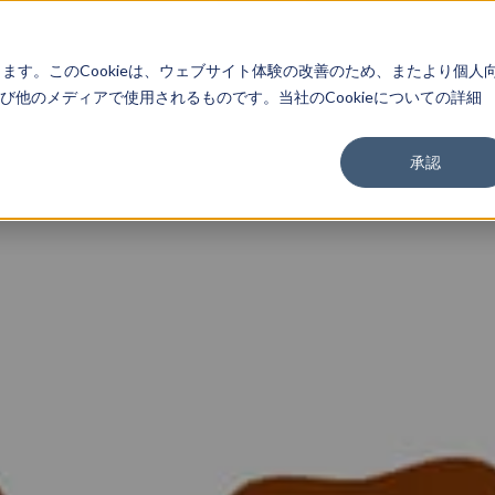
About
Service
Work
Findings
します。このCookieは、ウェブサイト体験の改善のため、またより個人
他のメディアで使用されるものです。当社のCookieについての詳細
承認