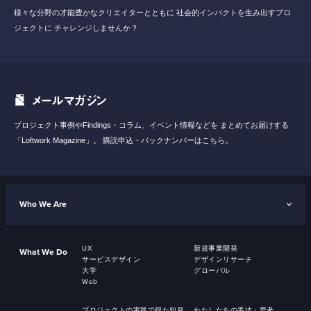
様々な分野の才能豊かなクリエイターとともに
社会的インパクトを生み出すプロ
ジェクトに
チャレンジしませんか？
メールマガジン
プロジェクト事例やFindings・コラム、イベント情報などを
まとめてお届けする
「Loftwork Magazine」。
購読申込・バックナンバーはこちら。
Who We Are
UX
新規事業開発
What We Do
サービスデザイン
デザインリサーチ
大学
グローバル
Web
プロジェクトの実践で得た知見
わたしたちの手法・思考