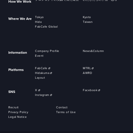
How We Work
Tokyo
Kyoto
Where We Are
Hida
Taiwan
FabCafe Global
Company Profile
News&Column
Information
Event
FabCafe
MTRL
Platforms
Hidakuma
AWRD
Layout
X
Facebook
SNS
Instagram
Recruit
Contact
Privacy Policy
Terms of Use
Legal Notice