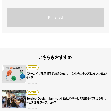
Finished
こちらもおすすめ
【アーカイブ配信】商業施設と公共 - 文化のコモンズにまつ
EVENT
【アーカイブ配信】商業施設と公共 - 文化のコモンズにまつわるエト
セトラ
2026.08.07
Service Design Jam vol.4 他社のサービスを勝手に
EVENT
Service Design Jam vol.4 他社のサービスを勝手に考える新サ
ービス発想ワークショップ
2026.08.07