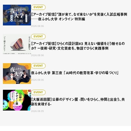
【アーカイブ配信】"誰が来て、なぜ来ないか"を見抜く入試広
EVENT
【アーカイブ配信】"誰が来て、なぜ来ないか"を見抜く入試広報事例
──夜ふかし大学 オンライン 特別編
2026.08.06
【アーカイブ配信】ひらくの設計図#3 見えない価値をどう
EVENT
【アーカイブ配信】ひらくの設計図#3 見えない価値をどう魅せるの
か？ ー技術・研究・文化資産を、物語でひらく実践事例
2026.08.06
夜ふかし大学 第三夜 「AI時代の教育改革・学びの場づくり
EVENT
夜ふかし大学 第三夜 「AI時代の教育改革・学びの場づくり」
2026.08.06
【大阪巡回展】公募のデザイン展 -問いをひらく、仲間と出会
EVENT
【大阪巡回展】公募のデザイン展 -問いをひらく、仲間と出会う、共
創を実現する-
2026.08.05