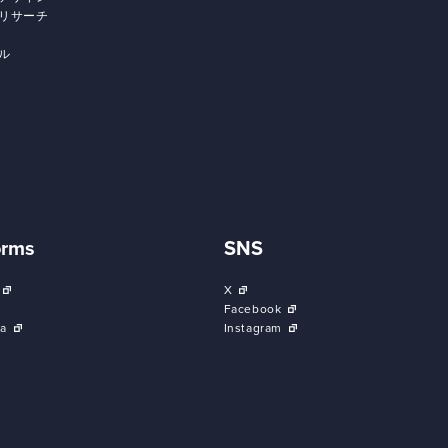
リサーチ
ル
orms
SNS
X
Facebook
a
Instagram