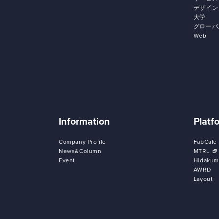
デザイン
大学
グローバ
Web
Information
Platf
Company Profile
FabCafe
News&Column
MTRL
Event
Hidakum
AWRD
Layout