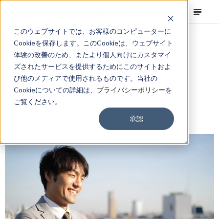
このウェブサイトでは、お客様のコンピューターに
Cookieを保存します。このCookieは、ウェブサイト
体験の改善のため、またより個人向けにカスタマイ
ズされたサービスを提供するためにこのサイトおよ
NEWS
Corporate
,
Column
2012.05.16
び他のメディアで使用されるものです。当社の
loftworkers 関井 遼平
Cookieについての詳細は、
プライバシーポリシー
を
ご覧ください。
承認