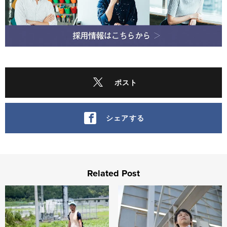
ポスト
シェアする
Related Post
loftworkers 国広 信哉
loftworkers 柏木 鉄也