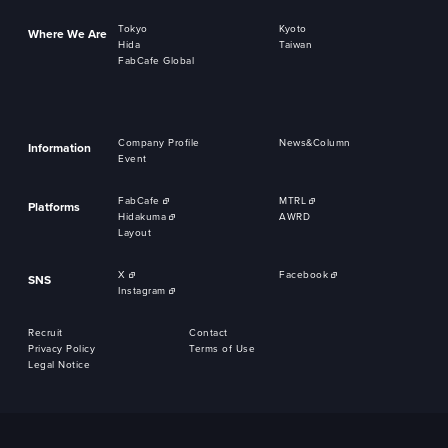
Tokyo
Kyoto
Where We Are
Hida
Taiwan
FabCafe Global
Company Profile
News&Column
Information
Event
FabCafe
MTRL
Platforms
Hidakuma
AWRD
Layout
X
Facebook
SNS
Instagram
Recruit
Contact
Privacy Policy
Terms of Use
Legal Notice