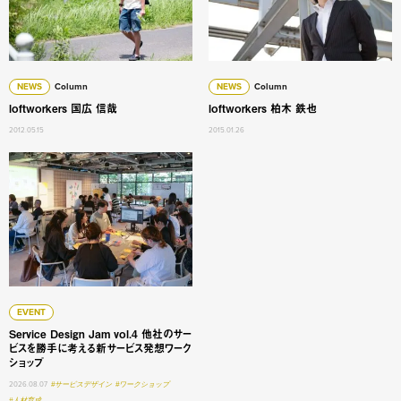
NEWS
Column
NEWS
Column
loftworkers 国広 信哉
loftworkers 柏木 鉄也
2012.05.15
2015.01.26
Service Design Jam vol.4 他社のサービスを勝手に
EVENT
Service Design Jam vol.4 他社のサー
ビスを勝手に考える新サービス発想ワーク
ショップ
2026.08.07
#サービスデザイン
#ワークショップ
#人材育成