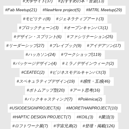
#大学サイト(37)
#おすすめの本・音楽(13)
#Fab Meetup(21)
#NewHere project(5)
#MTRL Meetup(29)
#モビリティ(8)
#ジェネラティブアート(3)
#ブロックチェーン(3)
#オープンキャンパス(1)
#デザイン・スプリント(6)
#ファシリテーション(25)
#リーダーシップ(27)
#プレイブック(9)
#アイデアソン(17)
#ハッカソン(24)
#ワークショップ(119)
#パッケージデザイン(4)
#ミラノデザインウィーク(2)
#CEATEC(2)
#ビジネスモデルキャンバス(3)
#スペキュラティブデザイン(19)
#感性・五感(46)
#ボトムアップ型(20)
#アート思考(16)
#バックキャスティング(7)
#Polémica(2)
#USIODESIGNPROJECT(6)
#MORETHANPROJECT(10)
#HAPTIC DESIGN PROJECT(7)
#KOIL(3)
#菌活(3)
#ロフトワーク展(7)
#宇宙兄弟(2)
#登壇・掲載(126)