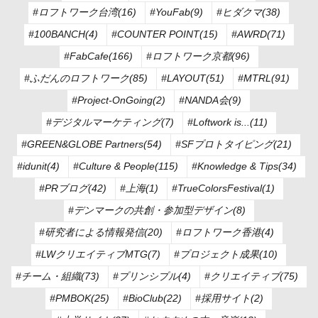
#ロフトワーク台湾(16)
#YouFab(9)
#ヒダクマ(38)
#100BANCH(4)
#COUNTER POINT(15)
#AWRD(71)
#FabCafe(166)
#ロフトワーク京都(96)
#ふだんのロフトワーク(85)
#LAYOUT(51)
#MTRL(91)
#Project-OnGoing(2)
#NANDA会(9)
#デジタルマーケティング(7)
#Loftwork is...(11)
#GREEN&GLOBE Partners(54)
#SFプロトタイピング(21)
#idunit(4)
#Culture & People(115)
#Knowledge & Tips(34)
#PRブログ(42)
#上海(1)
#TrueColorsFestival(1)
#デンマークの共創・参加型デザイン(8)
#研究者による情報発信(20)
#ロフトワーク香港(4)
#LWクリエイティブMTG(7)
#プロジェクト成果(10)
#チーム・組織(73)
#プリンシプル(4)
#クリエイティブ(75)
#PMBOK(25)
#BioClub(22)
#採用サイト(2)