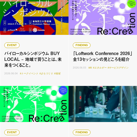
EVENT
FINDING
バイローカルシンポジウム BUY
「Loftwork Conference 2026」
LOCAL – 地域で買うことは、未
全13セッションの見どころを紹介
来をつくること。
2026.06.03
#AI
#エネルギー
#サービスデザイン
2026.06.04
#トークイベント
#まちづくり
#地域
EVENT
FINDING