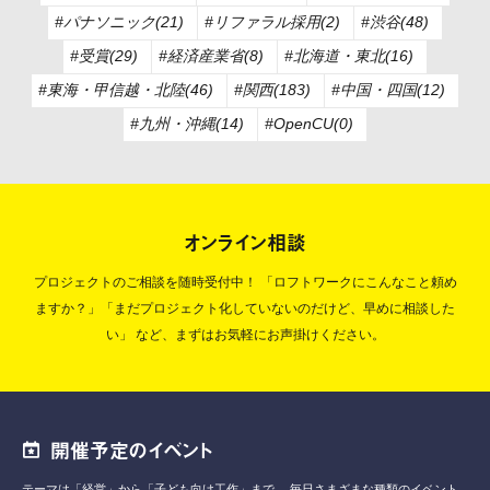
#パナソニック(21)
#リファラル採用(2)
#渋谷(48)
#受賞(29)
#経済産業省(8)
#北海道・東北(16)
#東海・甲信越・北陸(46)
#関西(183)
#中国・四国(12)
#九州・沖縄(14)
#OpenCU(0)
オンライン相談
プロジェクトのご相談を随時受付中！
「ロフトワークにこんなこと頼め
ますか？」「まだプロジェクト化していないのだけど、早めに相談した
い」
など、まずはお気軽にお声掛けください。
開催予定のイベント
テーマは「経営」から「子ども向け工作」まで、
毎日さまざまな種類のイベント