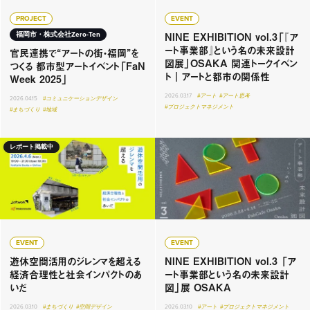
PROJECT
EVENT
NINE EXHIBITION vol.3「『ア
福岡市・株式会社Zero-Ten
ート事業部』という名の未来設計
官民連携で“アートの街・福岡”を
図展」OSAKA 関連トークイベン
つくる 都市型アートイベント「FaN
ト｜アートと都市の関係性
Week 2025」
2026.03.17
#アート
#アート思考
2026.04.15
#コミュニケーションデザイン
#プロジェクトマネジメント
#まちづくり
#地域
レポート掲載中
EVENT
EVENT
遊休空間活用のジレンマを超える
NINE EXHIBITION vol.3 「ア
経済合理性と社会インパクトのあ
ート事業部という名の未来設計
いだ
図」展 OSAKA
2026.03.10
#まちづくり
#空間デザイン
2026.03.10
#アート
#プロジェクトマネジメント