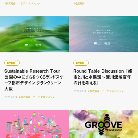
#都市開発・エリアマネジメント
#共創施設
EVENT
EVENT
Sustainable Research Tour
Round Table Discussion 『都
公園の中にまちをつくるランドスケ
市と川と水循環〜淀川流域百年
ープ都市デザイン グラングリーン
の計を考える』
大阪
2026.02.13
#都市開発・エリアマネジメント
2026.02.13
#都市開発・エリアマネジメント