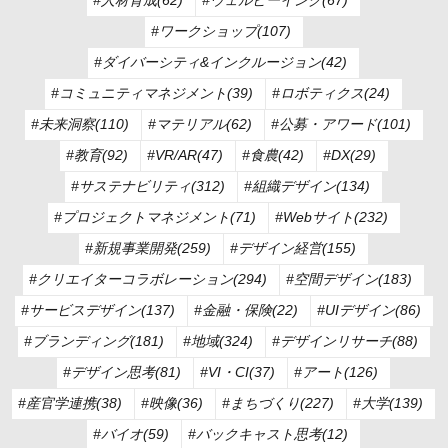
#ワークショップ(107)
#ダイバーシティ&インクルージョン(42)
#コミュニティマネジメント(39)
#ロボティクス(24)
#未来洞察(110)
#マテリアル(62)
#公募・アワード(101)
#教育(92)
#VR/AR(47)
#食農(42)
#DX(29)
#サステナビリティ(312)
#組織デザイン(134)
#プロジェクトマネジメント(71)
#Webサイト(232)
#新規事業開発(259)
#デザイン経営(155)
#クリエイターコラボレーション(294)
#空間デザイン(183)
#サービスデザイン(137)
#金融・保険(22)
#UIデザイン(86)
#ブランディング(181)
#地域(324)
#デザインリサーチ(88)
#デザイン思考(81)
#VI・CI(37)
#アート(126)
#産官学連携(38)
#映像(36)
#まちづくり(227)
#大学(139)
#バイオ(59)
#バックキャスト思考(12)