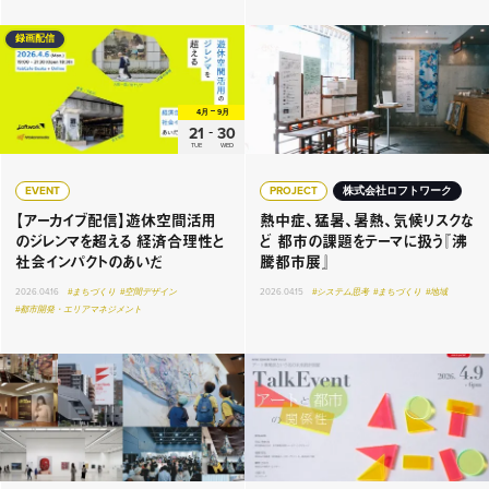
録画配信
4月
9月
-
21
30
TUE
WED
EVENT
PROJECT
株式会社ロフトワーク
【アーカイブ配信】遊休空間活用
熱中症、猛暑、暑熱、気候リスクな
のジレンマを超える 経済合理性と
ど 都市の課題をテーマに扱う『沸
社会インパクトのあいだ
騰都市展』
2026.04.16
#まちづくり
#空間デザイン
2026.04.15
#システム思考
#まちづくり
#地域
#都市開発・エリアマネジメント