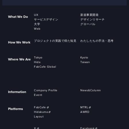
UX
新規事業開発
What We Do
サービスデザイン
デザインリサーチ
大学
グローバル
Web
プロジェクトの実践で得た知見
わたしたちの手法・思考
How We Work
Tokyo
Kyoto
Where We Are
Hida
Taiwan
FabCafe Global
Company Profile
News&Column
Information
Event
FabCafe
MTRL
Platforms
Hidakuma
AWRD
Layout
X
Facebook