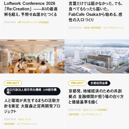
Loftwork Conference 2026
言葉だけでは届かなかった。でも、
「Re:Creation」 ——AIの最適
食べてもらったら届いた。
解を超え、予期せぬ誰かとつくる
FabCafe Osakaから始める、感
性の入口づくり
2026.05.14
#AI
#ロボティクス
#共創施設
2026.05.08
#地域
#都市開発・エリアマネジメント
PROJECT
PROJECT
京都信用金庫
京都発、地域経済のための共創
独立行政法人都市再生機構（UR都市機
構）
拠点 金融機関が担う場の在り方
人と環境が共生するまちの活動方
と価値基準を描く
針を策定 大阪森之宮再開発プロ
ジェクト
2026.04.30
#まちづくり
#共創施設
#都市開発・エリアマネジメント
2026.05.01
#まちづくり
#都市開発・エリアマネジメント