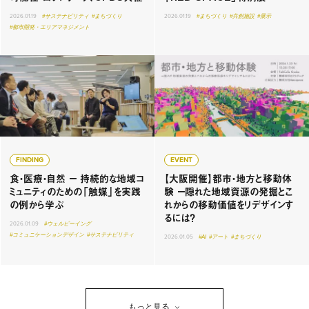
2026.01.19
#サステナビリティ
#まちづくり
2026.01.19
#まちづくり
#共創施設
#展示
#都市開発・エリアマネジメント
FINDING
EVENT
食・医療・自然 ー 持続的な地域コ
【大阪開催】都市・地方と移動体
ミュニティのための「触媒」を実践
験 ー隠れた地域資源の発掘とこ
の例から学ぶ
れからの移動価値をリデザインす
るには？
2026.01.09
#ウェルビーイング
#コミュニケーションデザイン
#サステナビリティ
2026.01.05
#AI
#アート
#まちづくり
もっと見る