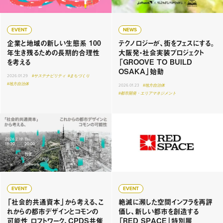
EVENT
NEWS
企業と地域の新しい生態系 100
テクノロジーが、街をフェスにする。
年生き残るための長期的合理性
大阪発・社会実装プロジェクト
を考える
「GROOVE TO BUILD
OSAKA」始動
2026.01.29
#サステナビリティ
#まちづくり
#地方自治体
2026.01.23
#地方自治体
#都市開発・エリアマネジメント
EVENT
EVENT
「社会的共通資本」から考える、こ
絶滅に瀕した空間インフラを再評
れからの都市デザインとコモンの
価し、新しい都市を創造する
可能性 ロフトワーク、CPDS共催
「RED SPACE」特別展