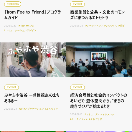
FINDING
EVENT
「from Foe to Friend」プログラ
商業施設と公共 - 文化のコモン
ムガイド
ズにまつわるエトセトラ
2026.07.27
#R&D
#VR/AR
2026.06.29
#トークイベント
#まちづくり
#地域
#コミュニケーションデザイン
EVENT
EVENT
ぶやぶや渋谷 ー感性視点のまち
経済合理性と社会的インパクトの
あるきー
あいだで 遊休空間から、“まちの
続きづくり”が始まるとき
2026.06.24
#AI
#アプリケーション
#まちづくり
2026.06.15
#コミュニティマネジメント
#トークイベント
#まちづくり