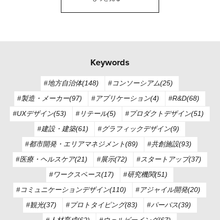
Keywords
#地方自治体(148)
#コンソーシアム(25)
#製造・メーカー(97)
#アプリケーション(4)
#R&D(68)
#UXデザイン(53)
#リテール(5)
#プロダクトデザイン(51)
#建設・建築(61)
#グラフィックデザイン(9)
#都市開発・エリアマネジメント(89)
#共創施設(93)
#医療・ヘルスケア(21)
#展示(72)
#スタートアップ(37)
#ワークスペース(17)
#研究機関(51)
#コミュニケーションデザイン(110)
#アジャイル開発(20)
#観光(37)
#プロトタイピング(83)
#パーパス(39)
#人材育成(62)
#ウェルビーイング(67)