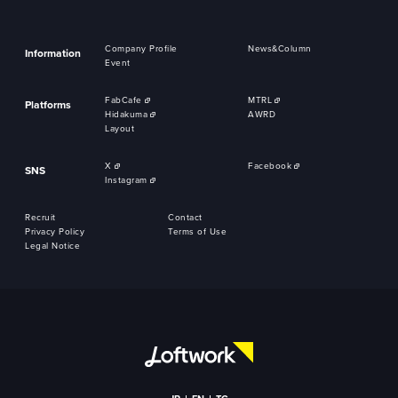
Company Profile
News&Column
Information
Event
FabCafe
MTRL
Platforms
Hidakuma
AWRD
Layout
X
Facebook
SNS
Instagram
Recruit
Contact
Privacy Policy
Terms of Use
Legal Notice