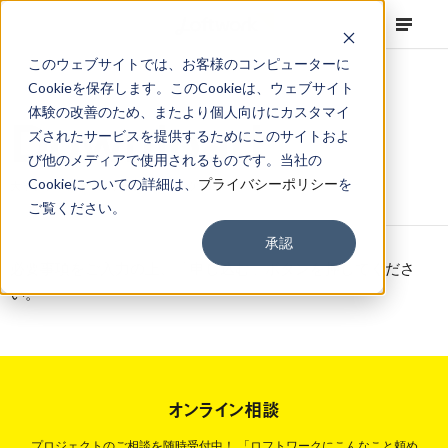
このウェブサイトでは、お客様のコンピューターに
Cookieを保存します。このCookieは、ウェブサイト
体験の改善のため、またより個人向けにカスタマイ
Downl
D
o
w
n
l
o
a
d
ズされたサービスを提供するためにこのサイトおよ
び他のメディアで使用されるものです。当社の
Cookieについての詳細は、
プライバシーポリシー
を
大学ブランディングサービス資料ダウンロード
ご覧ください。
承認
必要事項をご入力の上、「申し込む」ボタンを押してくださ
い。
オンライン相談
プロジェクトのご相談を随時受付中！
「ロフトワークにこんなこと頼め