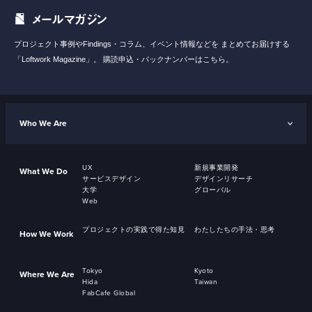
メールマガジン
プロジェクト事例やFindings・コラム、イベント情報などを
まとめてお届けする
「Loftwork Magazine」。
購読申込・バックナンバーはこちら。
Who We Are
UX
新規事業開発
What We Do
サービスデザイン
デザインリサーチ
大学
グローバル
Web
プロジェクトの実践で得た知見
わたしたちの手法・思考
How We Work
Tokyo
Kyoto
Where We Are
Hida
Taiwan
FabCafe Global