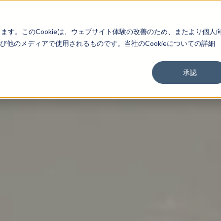
About
Service
Work
Findings
します。このCookieは、ウェブサイト体験の改善のため、またより個人
他のメディアで使用されるものです。当社のCookieについての詳細
承認