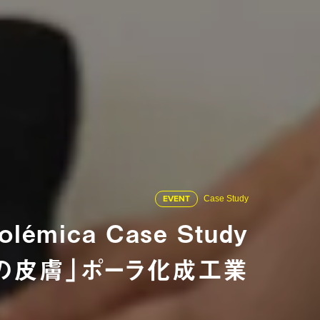
EVENT
Case Study
émica Case Study
の皮膚」ポーラ化成工業