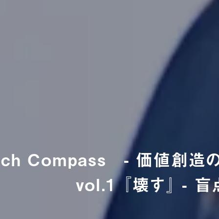
proach Compass - 価
vol.1 『壊す』 