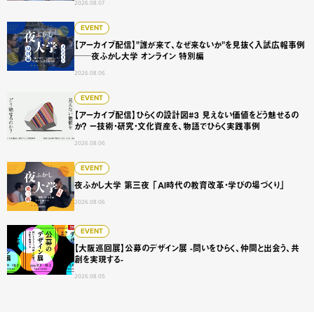
2026.08.07
【アーカイブ配信】"誰が来て、なぜ来ないか"を見抜く入試広
EVENT
【アーカイブ配信】"誰が来て、なぜ来ないか"を見抜く入試広報事例
──夜ふかし大学 オンライン 特別編
2026.08.06
【アーカイブ配信】ひらくの設計図#3 見えない価値をどう
EVENT
【アーカイブ配信】ひらくの設計図#3 見えない価値をどう魅せるの
か？ ー技術・研究・文化資産を、物語でひらく実践事例
2026.08.06
夜ふかし大学 第三夜 「AI時代の教育改革・学びの場づくり
EVENT
夜ふかし大学 第三夜 「AI時代の教育改革・学びの場づくり」
2026.08.06
【大阪巡回展】公募のデザイン展 -問いをひらく、仲間と出会
EVENT
【大阪巡回展】公募のデザイン展 -問いをひらく、仲間と出会う、共
創を実現する-
2026.08.05