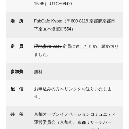
15:45） UTC+09:00
場 所
FabCafe Kyoto（〒600-8119 京都府京都市
下京区本塩竈町554）
定 員
現地参加 30名
定員に達したため、締め切り
ました。
参加費
無料
配 信
お申込みの方へリンクをお送りいたしま
す。
共 催
京都オープンイノベーションコミュニティ
運営委員会（京都府、京都リサーチパー