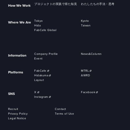
プロジェクトの実践で得た知見
わたしたちの手法・思考
How We Work
Tokyo
Kyoto
Where We Are
Hida
Taiwan
FabCafe Global
Company Profile
News&Column
Information
Event
FabCafe
MTRL
Platforms
Hidakuma
AWRD
Layout
X
Facebook
SNS
Instagram
Recruit
Contact
Privacy Policy
Terms of Use
Legal Notice