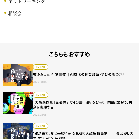
ネットワーキング
相談会
こちらもおすすめ
夜ふかし大学 第三夜 「AI時代の教育改革・学びの場づくり
EVENT
夜ふかし大学 第三夜 「AI時代の教育改革・学びの場づくり」
2026.08.06
【大阪巡回展】公募のデザイン展 -問いをひらく、仲間と出会
EVENT
【大阪巡回展】公募のデザイン展 -問いをひらく、仲間と出会う、共
創を実現する-
2026.08.05
"誰が来て、なぜ来ないか"を見抜く入試広報事例 ──夜ふかし
EVENT
"誰が来て、なぜ来ないか"を見抜く入試広報事例 ──夜ふかし大
学 オンライン 特別編