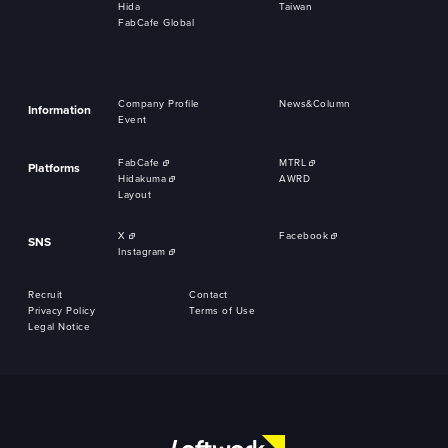
Hida
Taiwan
FabCafe Global
Company Profile
News&Column
Information
Event
FabCafe
MTRL
Platforms
Hidakuma
AWRD
Layout
X
Facebook
SNS
Instagram
Recruit
Contact
Privacy Policy
Terms of Use
Legal Notice