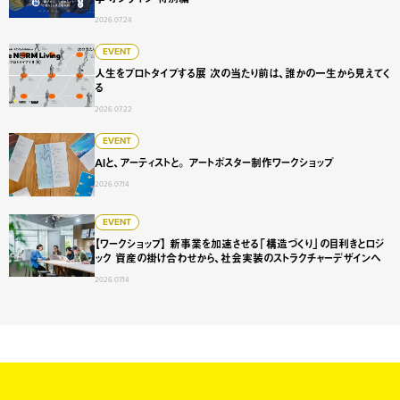
2026.07.24
人生をプロトタイプする展 次の当たり前は、誰かの一生から
EVENT
人生をプロトタイプする展 次の当たり前は、誰かの一生から見えてく
る
2026.07.22
AIと、アーティストと。 アートポスター制作ワークショップ
EVENT
AIと、アーティストと。 アートポスター制作ワークショップ
2026.07.14
【ワークショップ】 新事業を加速させる「構造づくり」の目
EVENT
【ワークショップ】 新事業を加速させる「構造づくり」の目利きとロジ
ック 資産の掛け合わせから、社会実装のストラクチャーデザインへ
2026.07.14