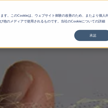
About
Service
Work
Findings
します。このCookieは、ウェブサイト体験の改善のため、またより個人
他のメディアで使用されるものです。当社のCookieについての詳細
承認