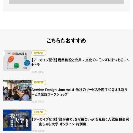
こちらもおすすめ
【アーカイブ配信】商業施設と公共 - 文化のコモンズにまつ
EVENT
【アーカイブ配信】商業施設と公共 - 文化のコモンズにまつわるエト
セトラ
2026.08.07
Service Design Jam vol.4 他社のサービスを勝手に
EVENT
Service Design Jam vol.4 他社のサービスを勝手に考える新サ
ービス発想ワークショップ
2026.08.07
【アーカイブ配信】"誰が来て、なぜ来ないか"を見抜く入試広
EVENT
【アーカイブ配信】"誰が来て、なぜ来ないか"を見抜く入試広報事例
──夜ふかし大学 オンライン 特別編
2026.08.06