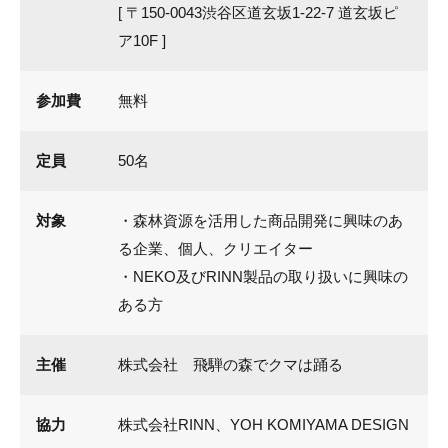
[ 〒150-0043渋谷区道玄坂1-22-7 道玄坂ピ
ア10F ]
参加費
無料
定員
50名
対象
・森林資源を活用した商品開発に興味のあ
る企業、個人、クリエイター
・NEKO及びRINN製品の取り扱いに興味の
ある方
主催
株式会社 飛騨の森でクマは踊る
協力
株式会社RINN、YOH KOMIYAMA DESIGN