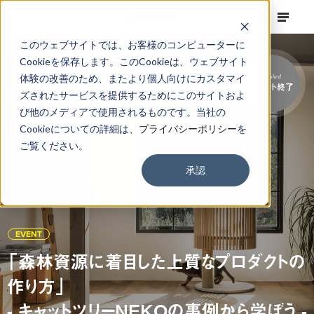
このウェブサイトでは、お客様のコンピューターに
Cookieを保存します。このCookieは、ウェブサイト
体験の改善のため、またより個人向けにカスタマイ
Finished
イベント終了
ズされたサービスを提供するためにこのサイトおよ
び他のメディアで使用されるものです。当社の
Cookieについての詳細は、
プライバシーポリシー
を
ご覧ください。
承認
EVENT
「森林資源に着目した上質なプロダクトの
作り方」
- キャットツリーNEKOの事例から学ぼう -