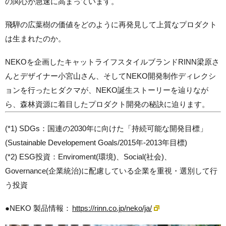
の関心が急速に高まっています。
飛騨の広葉樹の価値をどのように再発見して上質なプロダクト
は生まれたのか。
NEKOを企画したキャットライフスタイルブランドRINN梁原さ
んとデザイナー小宮山さん、そしてNEKO開発制作ディレクシ
ョンを行ったヒダクマが、NEKO誕生ストーリーを辿りなが
ら、森林資源に着目したプロダクト開発の秘訣に迫ります。
(*1) SDGs：国連の2030年に向けた「持続可能な開発目標」
(Sustainable Developement Goals/2015年-2013年目標)
(*2) ESG投資：Enviroment(環境)、Social(社会)、
Governance(企業統治)に配慮している企業を重視・選別して行
う投資
●NEKO 製品情報：
https://rinn.co.jp/neko/ja/