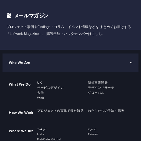
メールマガジン
プロジェクト事例やFindings・コラム、イベント情報などを
まとめてお届けする
「Loftwork Magazine」。
購読申込・バックナンバーはこちら。
Who We Are
UX
新規事業開発
What We Do
サービスデザイン
デザインリサーチ
大学
グローバル
Web
プロジェクトの実践で得た知見
わたしたちの手法・思考
How We Work
Tokyo
Kyoto
Where We Are
Hida
Taiwan
FabCafe Global