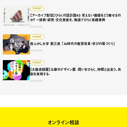
【アーカイブ配信】ひらくの設計図#3 見えない価値をどう
EVENT
【アーカイブ配信】ひらくの設計図#3 見えない価値をどう魅せるの
か？ ー技術・研究・文化資産を、物語でひらく実践事例
2026.08.06
夜ふかし大学 第三夜 「AI時代の教育改革・学びの場づくり
EVENT
夜ふかし大学 第三夜 「AI時代の教育改革・学びの場づくり」
2026.08.06
【大阪巡回展】公募のデザイン展 -問いをひらく、仲間と出会
EVENT
【大阪巡回展】公募のデザイン展 -問いをひらく、仲間と出会う、共
創を実現する-
2026.08.05
オンライン相談