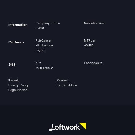
Company Profile
News&Column
Information
Event
FabCafe
MTRL
Platforms
Hidakuma
AWRD
Layout
X
Facebook
SNS
Instagram
Recruit
Contact
Privacy Policy
Terms of Use
Legal Notice