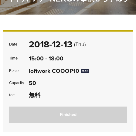
2018-12-13
(Thu)
Date
15:00 - 18:00
Time
loftwork COOOP10
Place
MAP
50
Capacity
無料
fee
Finished