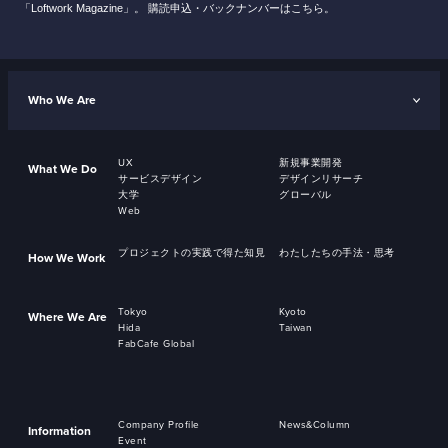
「Loftwork Magazine」。
購読申込・バックナンバーはこちら。
Who We Are
UX
新規事業開発
What We Do
サービスデザイン
デザインリサーチ
大学
グローバル
Web
プロジェクトの実践で得た知見
わたしたちの手法・思考
How We Work
Tokyo
Kyoto
Where We Are
Hida
Taiwan
FabCafe Global
Company Profile
News&Column
Information
Event