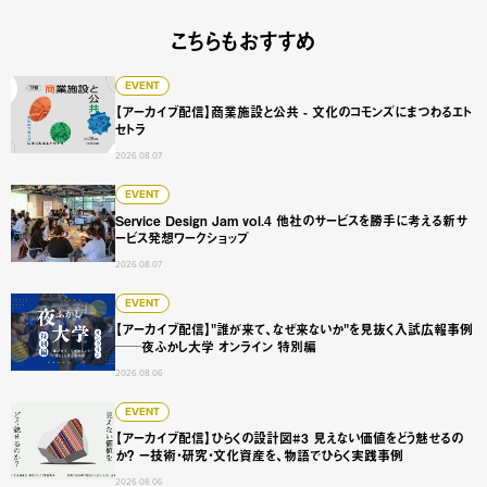
こちらもおすすめ
【アーカイブ配信】商業施設と公共 - 文化のコモンズにまつ
EVENT
【アーカイブ配信】商業施設と公共 - 文化のコモンズにまつわるエト
セトラ
2026.08.07
Service Design Jam vol.4 他社のサービスを勝手に
EVENT
Service Design Jam vol.4 他社のサービスを勝手に考える新サ
ービス発想ワークショップ
2026.08.07
【アーカイブ配信】"誰が来て、なぜ来ないか"を見抜く入試広
EVENT
【アーカイブ配信】"誰が来て、なぜ来ないか"を見抜く入試広報事例
──夜ふかし大学 オンライン 特別編
2026.08.06
【アーカイブ配信】ひらくの設計図#3 見えない価値をどう
EVENT
【アーカイブ配信】ひらくの設計図#3 見えない価値をどう魅せるの
か？ ー技術・研究・文化資産を、物語でひらく実践事例
2026.08.06