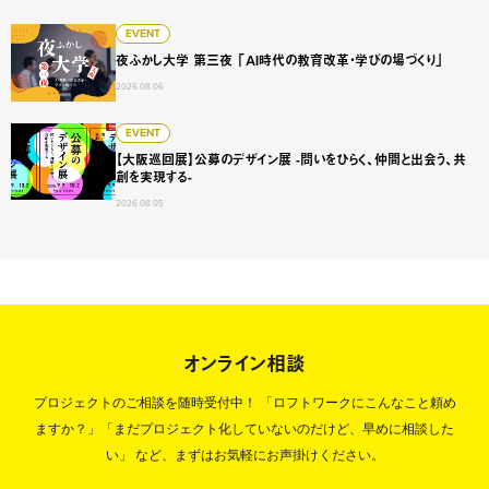
夜ふかし大学 第三夜 「AI時代の教育改革・学びの場づくり
EVENT
夜ふかし大学 第三夜 「AI時代の教育改革・学びの場づくり」
2026.08.06
【大阪巡回展】公募のデザイン展 -問いをひらく、仲間と出会
EVENT
【大阪巡回展】公募のデザイン展 -問いをひらく、仲間と出会う、共
創を実現する-
2026.08.05
オンライン相談
プロジェクトのご相談を随時受付中！
「ロフトワークにこんなこと頼め
ますか？」「まだプロジェクト化していないのだけど、早めに相談した
い」
など、まずはお気軽にお声掛けください。