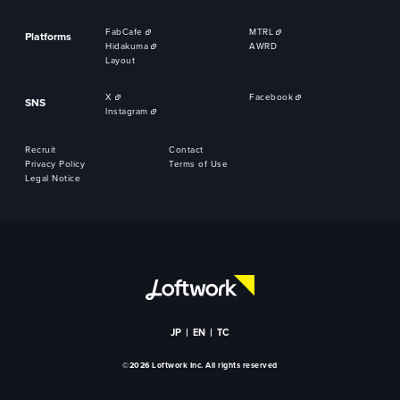
FabCafe
MTRL
Platforms
Hidakuma
AWRD
Layout
X
Facebook
SNS
Instagram
Recruit
Contact
Privacy Policy
Terms of Use
Legal Notice
JP
EN
TC
©2026 Loftwork Inc. All rights reserved