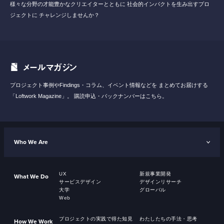
様々な分野の才能豊かなクリエイターとともに
社会的インパクトを生み出すプロ
ジェクトに
チャレンジしませんか？
メールマガジン
プロジェクト事例やFindings・コラム、イベント情報などを
まとめてお届けする
「Loftwork Magazine」。
購読申込・バックナンバーはこちら。
Who We Are
UX
新規事業開発
What We Do
サービスデザイン
デザインリサーチ
大学
グローバル
Web
プロジェクトの実践で得た知見
わたしたちの手法・思考
How We Work