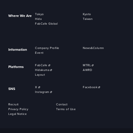
Tokyo
Kyoto
Where We Are
Hida
Taiwan
FabCafe Global
Company Profile
News&Column
Information
Event
FabCafe
MTRL
Platforms
Hidakuma
AWRD
Layout
X
Facebook
SNS
Instagram
Recruit
Contact
Privacy Policy
Terms of Use
Legal Notice