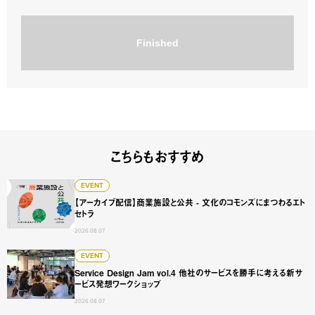
Finished
こちらもおすすめ
【アーカイブ配信】商業施設と公共 - 文化のコモンズにまつ
EVENT
【アーカイブ配信】商業施設と公共 - 文化のコモンズにまつわるエト
セトラ
2026.08.07
Service Design Jam vol.4 他社のサービスを勝手に
EVENT
Service Design Jam vol.4 他社のサービスを勝手に考える新サ
ービス発想ワークショップ
2026.08.07