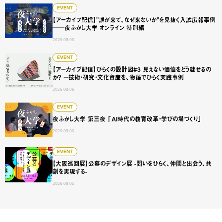
【アーカイブ配信】"誰が来て、なぜ来ないか"を見抜く入試広
EVENT
【アーカイブ配信】"誰が来て、なぜ来ないか"を見抜く入試広報事例
──夜ふかし大学 オンライン 特別編
2026.08.06
【アーカイブ配信】ひらくの設計図#3 見えない価値をどう
EVENT
【アーカイブ配信】ひらくの設計図#3 見えない価値をどう魅せるの
か？ ー技術・研究・文化資産を、物語でひらく実践事例
2026.08.06
夜ふかし大学 第三夜 「AI時代の教育改革・学びの場づくり
EVENT
夜ふかし大学 第三夜 「AI時代の教育改革・学びの場づくり」
2026.08.06
【大阪巡回展】公募のデザイン展 -問いをひらく、仲間と出会
EVENT
【大阪巡回展】公募のデザイン展 -問いをひらく、仲間と出会う、共
創を実現する-
2026.08.05