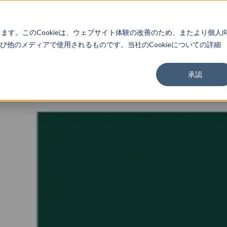
About
Service
Work
Findings
します。このCookieは、ウェブサイト体験の改善のため、またより個人
他のメディアで使用されるものです。当社のCookieについての詳細
承認