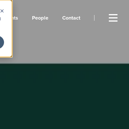
Events
People
Contact
向