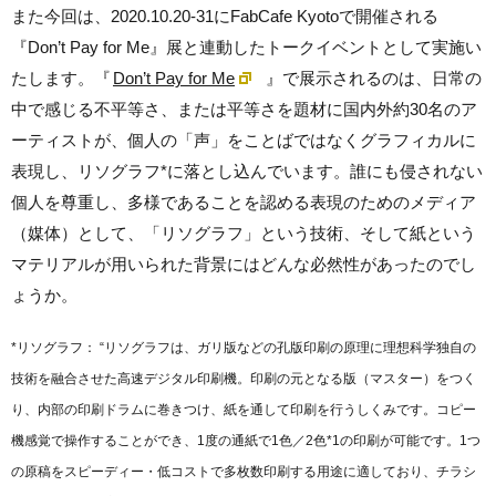
また今回は、2020.10.20-31にFabCafe Kyotoで開催される
『Don’t Pay for Me』展と連動したトークイベントとして実施い
たします。『
Don’t Pay for Me
』で展示されるのは、日常の
中で感じる不平等さ、または平等さを題材に国内外約30名のア
ーティストが、個人の「声」をことばではなくグラフィカルに
表現し、リソグラフ*に落とし込んでいます。誰にも侵されない
個人を尊重し、多様であることを認める表現のためのメディア
（媒体）として、「リソグラフ」という技術、そして紙という
マテリアルが用いられた背景にはどんな必然性があったのでし
ょうか。
*リソグラフ： “リソグラフは、ガリ版などの孔版印刷の原理に理想科学独自の
技術を融合させた高速デジタル印刷機。印刷の元となる版（マスター）をつく
り、内部の印刷ドラムに巻きつけ、紙を通して印刷を行うしくみです。コピー
機感覚で操作することができ、1度の通紙で1色／2色*1の印刷が可能です。1つ
の原稿をスピーディー・低コストで多枚数印刷する用途に適しており、チラシ