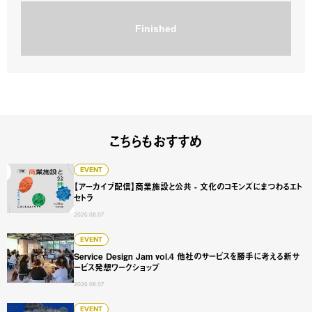
Finished
こちらもおすすめ
【アーカイブ配信】商業施設と公共 - 文化のコモンズにまつ
EVENT
【アーカイブ配信】商業施設と公共 - 文化のコモンズにまつわるエト
セトラ
2026.08.07
Service Design Jam vol.4 他社のサービスを勝手に
EVENT
Service Design Jam vol.4 他社のサービスを勝手に考える新サ
ービス発想ワークショップ
2026.08.07
【アーカイブ配信】"誰が来て、なぜ来ないか"を見抜く入試広
EVENT