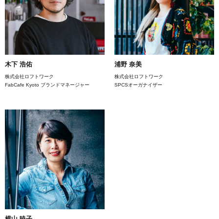
木下 浩佑
浦野 奈美
株式会社ロフトワーク
株式会社ロフトワーク
FabCafe Kyoto ブランドマネージャー
SPCSオーガナイザー
横山 暁子