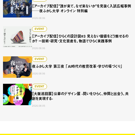
【アーカイブ配信】"誰が来て、なぜ来ないか"を見抜く入試広報事例
──夜ふかし大学 オンライン 特別編
2026.08.06
【アーカイブ配信】ひらくの設計図#3 見えない価値をどう
EVENT
【アーカイブ配信】ひらくの設計図#3 見えない価値をどう魅せるの
か？ ー技術・研究・文化資産を、物語でひらく実践事例
2026.08.06
夜ふかし大学 第三夜 「AI時代の教育改革・学びの場づくり
EVENT
夜ふかし大学 第三夜 「AI時代の教育改革・学びの場づくり」
2026.08.06
【大阪巡回展】公募のデザイン展 -問いをひらく、仲間と出会
EVENT
【大阪巡回展】公募のデザイン展 -問いをひらく、仲間と出会う、共
創を実現する-
2026.08.05