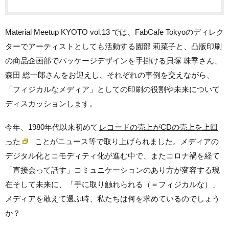
Material Meetup KYOTO vol.13 では、FabCafe Tokyoのディレク
ターでアーティストとしても活動する園部 莉菜子と、凸版印刷
の商品企画部でパッケージデザインを手掛ける貝塚 珠季さん、
森田 総一郎さんをお迎えし、それぞれの事例を交えながら、
「フィジカルなメディア」としての印刷の役割や未来について
ディスカッションします。
今年、1980年代以来初めて
レコードの売上がCDの売上を上回
った
ことがニュース等で取り上げられました。メディアの
デジタル化とコモディティ化が進む中で、またコロナ禍を経て
「直接会って話す」コミュニケーションのあり方が変容する現
在そして未来に、「手に取り触れられる（＝フィジカルな）」
メディアを敢えて選ぶ時、私たちは何を求めているのでしょう
か？