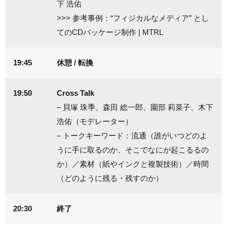
下 浩佑
>>> 参考事例：
“フィジカルなメディア” とし
てのCDパッケージ制作 | MTRL
19:45
休憩 / 転換
19:50
Cross Talk
– 貝塚 珠季、森田 総一郎、園部 莉菜子、木下
浩佑（モデレーター）
– トークキーワード：流通（誰がいつどのよ
うに手に取るのか、そこでなにが起こるるの
か）／素材（紙やインクと複製技術）／時間
（どのように残る・残すのか）
20:30
終了