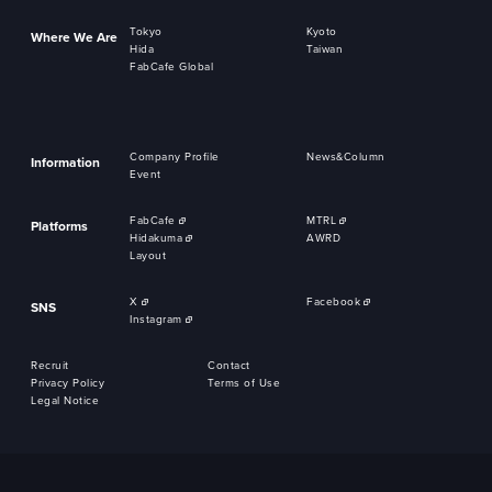
Tokyo
Kyoto
Where We Are
Hida
Taiwan
FabCafe Global
Company Profile
News&Column
Information
Event
FabCafe
MTRL
Platforms
Hidakuma
AWRD
Layout
X
Facebook
SNS
Instagram
Recruit
Contact
Privacy Policy
Terms of Use
Legal Notice