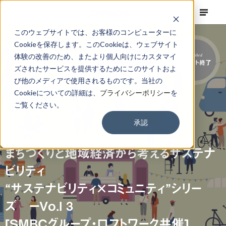
このウェブサイトでは、お客様のコンピューターに
Cookieを保存します。このCookieは、ウェブサイト
体験の改善のため、またより個人向けにカスタマイ
Finished
イベント終了
ズされたサービスを提供するためにこのサイトおよ
び他のメディアで使用されるものです。当社の
Cookieについての詳細は、
プライバシーポリシー
を
ご覧ください。
承認
EVENT
オンライン（zoom）
まちづくりと地域経済から考えるサステナ
ビリティ
“サステナビリティ×コミュニティ”シリー
ズ ーVo.l 3
[SMBCグループ・ロフトワーク共催]