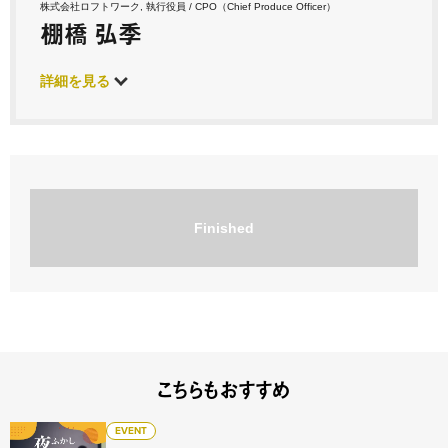
株式会社ロフトワーク, 執行役員 / CPO（Chief Produce Officer）
棚橋 弘季
詳細を見る
Finished
こちらもおすすめ
夜ふかし大学 第三夜 「AI時代の教育改革・学びの場づくり
EVENT