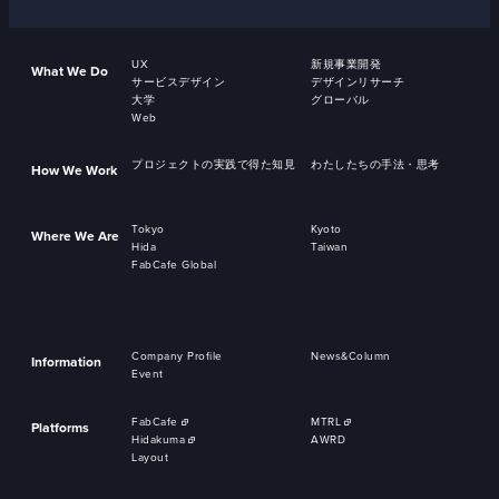
UX
新規事業開発
What We Do
サービスデザイン
デザインリサーチ
大学
グローバル
Web
プロジェクトの実践で得た知見
わたしたちの手法・思考
How We Work
Tokyo
Kyoto
Where We Are
Hida
Taiwan
FabCafe Global
Company Profile
News&Column
Information
Event
FabCafe
MTRL
Platforms
Hidakuma
AWRD
Layout