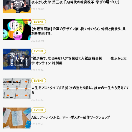
夜ふかし大学 第三夜 「AI時代の教育改革・学びの場づくり」
2026.08.06
【大阪巡回展】公募のデザイン展 -問いをひらく、仲間と出会
EVENT
【大阪巡回展】公募のデザイン展 -問いをひらく、仲間と出会う、共
創を実現する-
2026.08.05
"誰が来て、なぜ来ないか"を見抜く入試広報事例 ──夜ふかし
EVENT
"誰が来て、なぜ来ないか"を見抜く入試広報事例 ──夜ふかし大
学 オンライン 特別編
2026.07.24
人生をプロトタイプする展 次の当たり前は、誰かの一生から
EVENT
人生をプロトタイプする展 次の当たり前は、誰かの一生から見えてく
る
2026.07.22
AIと、アーティストと。 アートポスター制作ワークショップ
EVENT
AIと、アーティストと。 アートポスター制作ワークショップ
2026.07.14