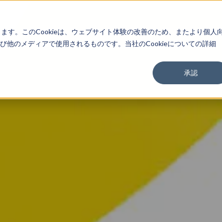
About
Service
Work
Findings
します。このCookieは、ウェブサイト体験の改善のため、またより個人
他のメディアで使用されるものです。当社のCookieについての詳細
承認