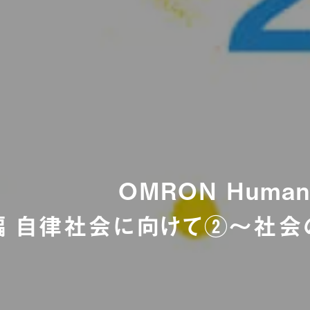
OMRON Human R
 自律社会に向けて②〜社会の