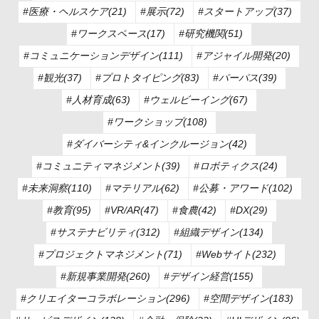
#医療・ヘルスケア(21)
#展示(72)
#スタートアップ(37)
#ワークスペース(17)
#研究機関(51)
#コミュニケーションデザイン(111)
#アジャイル開発(20)
#観光(37)
#プロトタイピング(83)
#パーパス(39)
#人材育成(63)
#ウェルビーイング(67)
#ワークショップ(108)
#ダイバーシティ&インクルージョン(42)
#コミュニティマネジメント(39)
#ロボティクス(24)
#未来洞察(110)
#マテリアル(62)
#公募・アワード(102)
#教育(95)
#VR/AR(47)
#食農(42)
#DX(29)
#サステナビリティ(312)
#組織デザイン(134)
#プロジェクトマネジメント(71)
#Webサイト(232)
#新規事業開発(260)
#デザイン経営(155)
#クリエイターコラボレーション(296)
#空間デザイン(183)