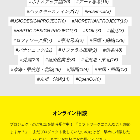
#ボトムアップ型(20)
#アート思考(16)
#バックキャスティング(7)
#Polémica(2)
#USIODESIGNPROJECT(6)
#MORETHANPROJECT(10)
#HAPTIC DESIGN PROJECT(7)
#KOIL(3)
#菌活(3)
#ロフトワーク展(7)
#宇宙兄弟(2)
#登壇・掲載(126)
#パナソニック(21)
#リファラル採用(2)
#渋谷(48)
#受賞(29)
#経済産業省(8)
#北海道・東北(16)
#東海・甲信越・北陸(46)
#関西(184)
#中国・四国(12)
#九州・沖縄(14)
#OpenCU(0)
オンライン相談
プロジェクトのご相談を随時受付中！
「ロフトワークにこんなこと頼め
ますか？」「まだプロジェクト化していないのだけど、早めに相談した
い」
など、まずはお気軽にお声掛けください。