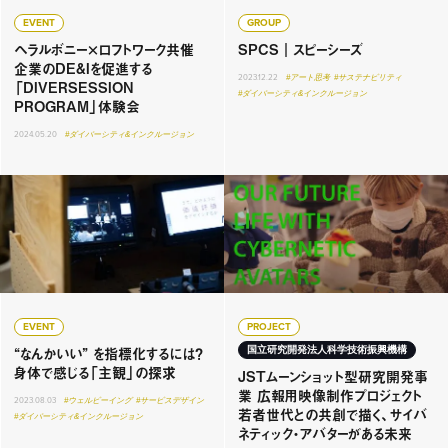
EVENT
GROUP
ヘラルボニー×ロフトワーク共催
SPCS｜スピーシーズ
企業のDE&Iを促進する
2023.12.22
#アート思考
#サステナビリティ
「DIVERSESSION
#ダイバーシティ&インクルージョン
PROGRAM」体験会
2024.05.20
#ダイバーシティ&インクルージョン
EVENT
PROJECT
“なんかいい” を指標化するには？
国立研究開発法人科学技術振興機構
身体で感じる「主観」の探求
JSTムーンショット型研究開発事
業 広報用映像制作プロジェクト
2023.08.03
#ウェルビーイング
#サービスデザイン
若者世代との共創で描く、サイバ
#ダイバーシティ&インクルージョン
ネティック・アバターがある未来