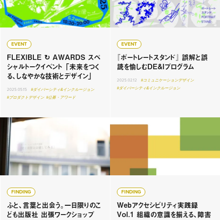
EVENT
EVENT
FLEXIBLE ↻ AWARDS スペ
『ポートレートスタンド』 誤解と誤
シャルトークイベント 「未来をつく
読を愉しむDE&Iプログラム
る、しなやかな技術とデザイン」
2025.02.12
#コミュニケーションデザイン
#ダイバーシティ&インクルージョン
2025.05.15
#ダイバーシティ&インクルージョン
#プロダクトデザイン
#公募・アワード
FINDING
FINDING
ふと、言葉と出会う。一日限りのこ
Webアクセシビリティ実践録
ども出版社 出張ワークショップ
Vol.1 組織の意識を揃える、障害