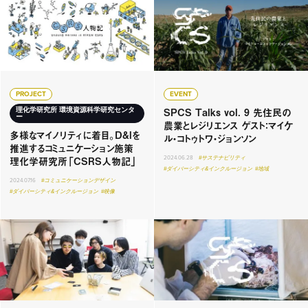
PROJECT
EVENT
SPCS Talks vol. 9 先住民の
理化学研究所 環境資源科学研究センタ
ー
農業とレジリエンス ゲスト：マイケ
多様なマイノリティに着目。D&Iを
ル・コトゥトワ・ジョンソン
推進するコミュニケーション施策
理化学研究所「CSRS人物記」
2024.06.28
#サステナビリティ
#ダイバーシティ&インクルージョン
#地域
2024.07.16
#コミュニケーションデザイン
#ダイバーシティ&インクルージョン
#映像