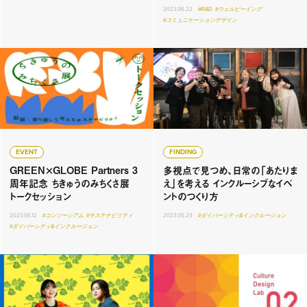
2023.06.22
#R&D
#ウェルビーイング
#コミュニケーションデザイン
EVENT
FINDING
GREEN×GLOBE Partners 3
多視点で見つめ、日常の「あたりま
周年記念 ちきゅうのみちくさ展
え」を考える インクルーシブなイベ
トークセッション
ントのつくり方
2023.06.12
#コンソーシアム
#サステナビリティ
2023.05.29
#ダイバーシティ&インクルージョン
#ダイバーシティ&インクルージョン