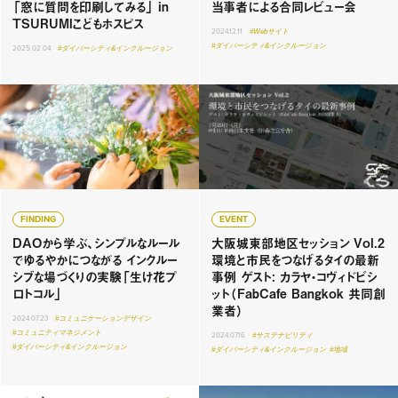
「窓に質問を印刷してみる」 in
当事者による合同レビュー会
TSURUMIこどもホスピス
2024.12.11
#Webサイト
#ダイバーシティ&インクルージョン
2025.02.04
#ダイバーシティ&インクルージョン
FINDING
EVENT
DAOから学ぶ、シンプルなルール
大阪城東部地区セッション Vol.2
でゆるやかにつながる インクルー
環境と市民をつなげるタイの最新
シブな場づくりの実験「生け花プ
事例 ゲスト: カラヤ・コヴィドビシ
ロトコル」
ット（FabCafe Bangkok 共同創
業者）
2024.07.23
#コミュニケーションデザイン
#コミュニティマネジメント
2024.07.16
#サステナビリティ
#ダイバーシティ&インクルージョン
#ダイバーシティ&インクルージョン
#地域