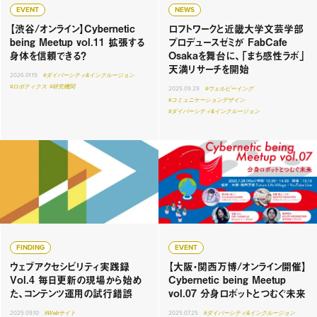
EVENT
NEWS
【渋谷/オンライン】Cybernetic
ロフトワークと近畿大学文芸学部
being Meetup vol.11 拡張する
プロデュースゼミが FabCafe
身体を信頼できる？
Osakaを舞台に、「まち感性ラボ」
天満リサーチを開始
2026.01.19
#ダイバーシティ&インクルージョン
#ロボティクス
#研究機関
2025.09.29
#ウェルビーイング
#コミュニケーションデザイン
#ダイバーシティ&インクルージョン
FINDING
EVENT
ウェブアクセシビリティ実践録
【大阪・関西万博/オンライン開催】
Vol.4 毎日更新の現場から始め
Cybernetic being Meetup
た、コンテンツ運用の試行錯誤
vol.07 分身ロボットとつむぐ未来
2025.09.10
#Webサイト
2025.07.25
#ダイバーシティ&インクルージョン