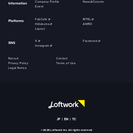
Company Profile
News&Column
Information
Event
FabCafe
MTRL
Platforms
Hidakuma
AWRD
Layout
X
Facebook
SNS
Instagram
Recruit
Contact
Privacy Policy
Terms of Use
Legal Notice
JP
EN
TC
©2026 Loftwork Inc. All rights reserved