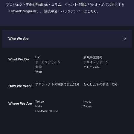
プロジェクト事例やFindings・コラム、イベント情報などを
まとめてお届けする
「Loftwork Magazine」。
購読申込・バックナンバーはこちら。
Who We Are
UX
新規事業開発
What We Do
サービスデザイン
デザインリサーチ
大学
グローバル
Web
プロジェクトの実践で得た知見
わたしたちの手法・思考
How We Work
Tokyo
Kyoto
Where We Are
Hida
Taiwan
FabCafe Global