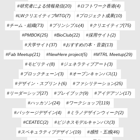
#研究者による情報発信(20)
#ロフトワーク香港(4)
#LWクリエイティブMTG(7)
#プロジェクト成果(10)
#チーム・組織(73)
#プリンシプル(4)
#クリエイティブ(75)
#PMBOK(25)
#BioClub(22)
#採用サイト(2)
#大学サイト(37)
#おすすめの本・音楽(13)
#Fab Meetup(21)
#NewHere project(5)
#MTRL Meetup(29)
#モビリティ(8)
#ジェネラティブアート(3)
#ブロックチェーン(3)
#オープンキャンパス(1)
#デザイン・スプリント(6)
#ファシリテーション(25)
#リーダーシップ(27)
#プレイブック(9)
#アイデアソン(17)
#ハッカソン(24)
#ワークショップ(119)
#パッケージデザイン(4)
#ミラノデザインウィーク(2)
#CEATEC(2)
#ビジネスモデルキャンバス(3)
#スペキュラティブデザイン(19)
#感性・五感(46)