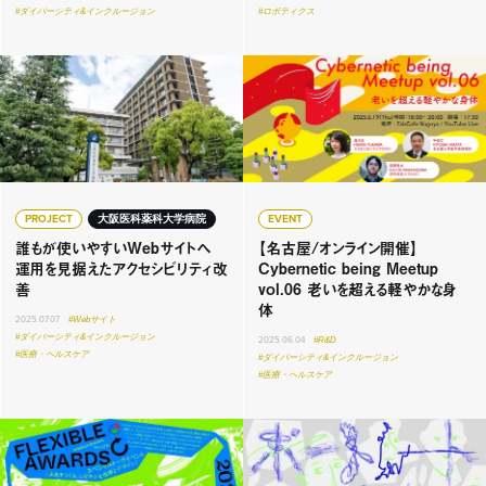
#ダイバーシティ&インクルージョン
#ロボティクス
PROJECT
大阪医科薬科大学病院
EVENT
誰もが使いやすいWebサイトへ
【名古屋/オンライン開催】
運用を見据えたアクセシビリティ改
Cybernetic being Meetup
善
vol.06 老いを超える軽やかな身
体
2025.07.07
#Webサイト
#ダイバーシティ&インクルージョン
2025.06.04
#R&D
#医療・ヘルスケア
#ダイバーシティ&インクルージョン
#医療・ヘルスケア