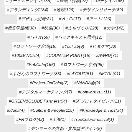
#サービスデザイン(138)
#金融・保険(22)
#UIデザイン(86)
#ブランディング(184)
#地域(326)
#デザインリサーチ(89)
#デザイン思考(81)
#VI・CI(37)
#アート(126)
#産官学連携(38)
#映像(36)
#まちづくり(228)
#大学(142)
#バイオ(59)
#バックキャスト思考(12)
#ロフトワーク台湾(16)
#YouFab(9)
#ヒダクマ(38)
#100BANCH(4)
#COUNTER POINT(15)
#AWRD(71)
#FabCafe(166)
#ロフトワーク京都(96)
#ふだんのロフトワーク(85)
#LAYOUT(51)
#MTRL(91)
#Project-OnGoing(2)
#NANDA会(9)
#デジタルマーケティング(7)
#Loftwork is...(11)
#GREEN&GLOBE Partners(54)
#SFプロトタイピング(21)
#idunit(4)
#Culture & People(115)
#Knowledge & Tips(34)
#PRブログ(42)
#上海(1)
#TrueColorsFestival(1)
#デンマークの共創・参加型デザイン(8)