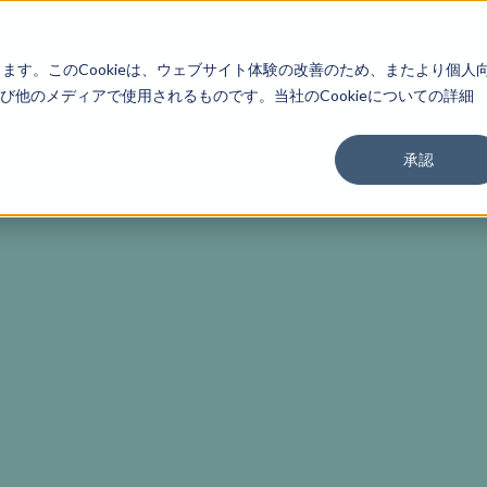
About
Service
Work
Findings
します。このCookieは、ウェブサイト体験の改善のため、またより個人
他のメディアで使用されるものです。当社のCookieについての詳細
承認