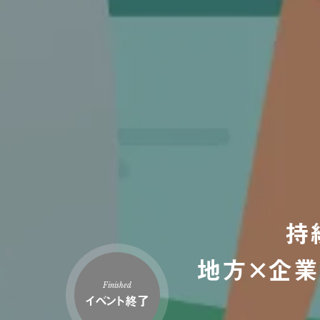
持
地方×企業
Finished
イベント終了