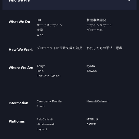
Who We Are
UX
新規事業開発
What We Do
サービスデザイン
デザインリサーチ
大学
グローバル
Web
プロジェクトの実践で得た知見
わたしたちの手法・思考
How We Work
Tokyo
Kyoto
Where We Are
Hida
Taiwan
FabCafe Global
Company Profile
News&Column
Information
Event
FabCafe
MTRL
Platforms
Hidakuma
AWRD
Layout