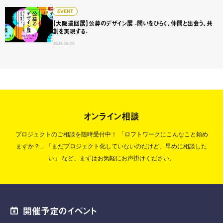
【大阪巡回展】公募のデザイン展 -問いをひらく、仲間と出会
EVENT
【大阪巡回展】公募のデザイン展 -問いをひらく、仲間と出会う、共
創を実現する-
2026.08.05
オンライン相談
プロジェクトのご相談を随時受付中！
「ロフトワークにこんなこと頼め
ますか？」「まだプロジェクト化していないのだけど、早めに相談した
い」
など、まずはお気軽にお声掛けください。
開催予定のイベント