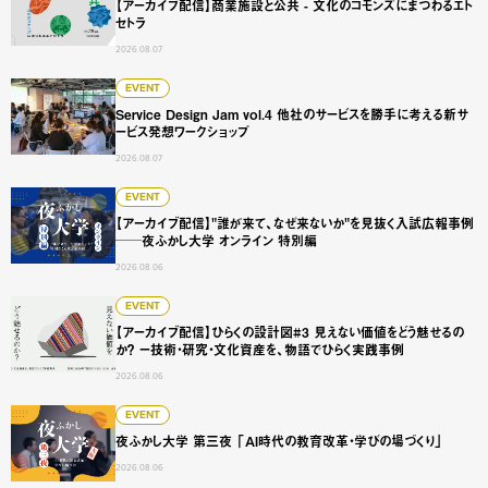
【アーカイブ配信】商業施設と公共 - 文化のコモンズにまつわるエト
セトラ
2026.08.07
Service Design Jam vol.4 他社のサービスを勝手に
EVENT
Service Design Jam vol.4 他社のサービスを勝手に考える新サ
ービス発想ワークショップ
2026.08.07
【アーカイブ配信】"誰が来て、なぜ来ないか"を見抜く入試広
EVENT
【アーカイブ配信】"誰が来て、なぜ来ないか"を見抜く入試広報事例
──夜ふかし大学 オンライン 特別編
2026.08.06
【アーカイブ配信】ひらくの設計図#3 見えない価値をどう
EVENT
【アーカイブ配信】ひらくの設計図#3 見えない価値をどう魅せるの
か？ ー技術・研究・文化資産を、物語でひらく実践事例
2026.08.06
夜ふかし大学 第三夜 「AI時代の教育改革・学びの場づくり
EVENT
夜ふかし大学 第三夜 「AI時代の教育改革・学びの場づくり」
2026.08.06