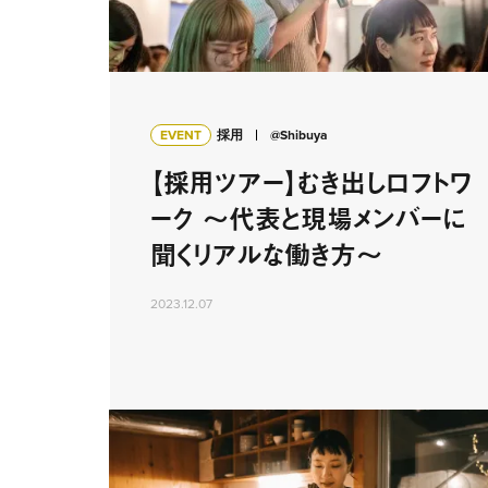
EVENT
採用
@Shibuya
【採用ツアー】むき出しロフトワ
ーク 〜代表と現場メンバーに
聞くリアルな働き方〜
2023.12.07