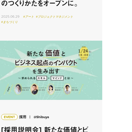
のつくりかたをオープンに。
2025.06.29
#アート
#プロジェクトマネジメント
#まちづくり
EVENT
採用
@Shibuya
[採用説明会] 新たな価値とビ