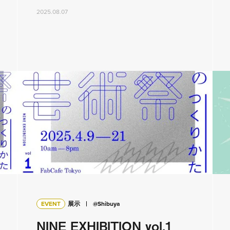
2025.08.07
EVENT
展示
@Shibuya
NINE EXHIBITION vol.1