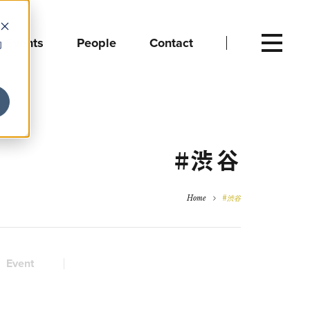
Events
People
Contact
向
#渋谷
Home
#渋谷
Event