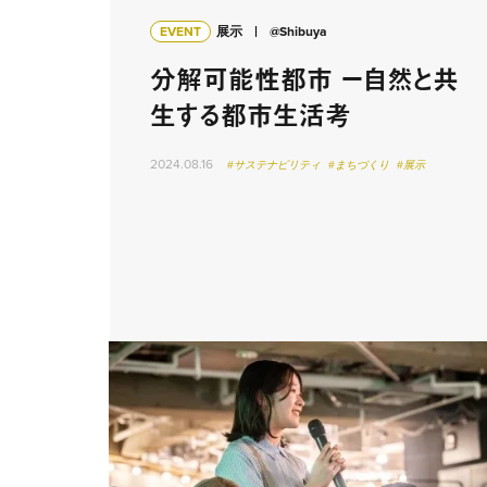
EVENT
展示
@Shibuya
分解可能性都市 ー自然と共
生する都市生活考
2024.08.16
#サステナビリティ
#まちづくり
#展示