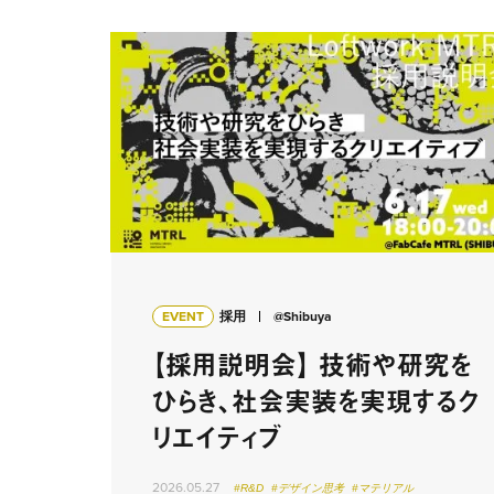
EVENT
採用
@Shibuya
【採用説明会】 技術や研究を
ひらき、社会実装を実現するク
リエイティブ
2026.05.27
#R&D
#デザイン思考
#マテリアル