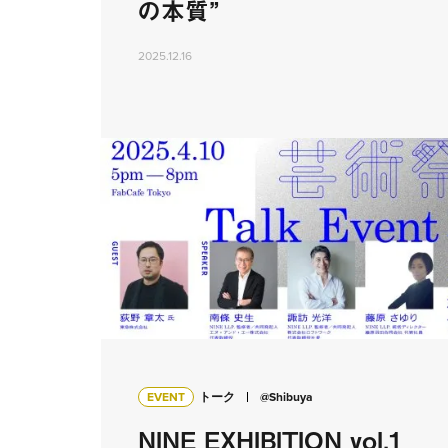
の本質”
2025.12.16
EVENT
トーク
@Shibuya
NINE EXHIBITION vol.1