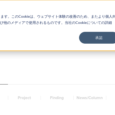
About
Service
Work
Findings
します。このCookieは、ウェブサイト体験の改善のため、またより個人
他のメディアで使用されるものです。当社のCookieについての詳細
承認
Project
Finding
News/Column