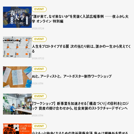
"誰が来て、なぜ来ないか"を見抜く入試広報事例 ──夜ふかし
EVENT
"誰が来て、なぜ来ないか"を見抜く入試広報事例 ──夜ふかし大
学 オンライン 特別編
2026.07.24
人生をプロトタイプする展 次の当たり前は、誰かの一生から
EVENT
人生をプロトタイプする展 次の当たり前は、誰かの一生から見えてく
る
2026.07.22
AIと、アーティストと。 アートポスター制作ワークショップ
EVENT
AIと、アーティストと。 アートポスター制作ワークショップ
2026.07.14
【ワークショップ】 新事業を加速させる「構造づくり」の目
EVENT
【ワークショップ】 新事業を加速させる「構造づくり」の目利きとロジ
ック 資産の掛け合わせから、社会実装のストラクチャーデザインへ
2026.07.14
山ともっと仲良くなるための渋谷熊鹿会議 我々は規格外を愛
EVENT
山ともっと仲良くなるための渋谷熊鹿会議 我々は規格外を愛せる