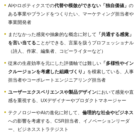
AIやロボティクスでの
代替や模倣ができない「独自価値」
の
ある事業やブランドをつくりたい、マーケティング担当者や
事業開発者
まだなかった感覚や抽象的な概念に対して
「共通する感覚」
を言い当てる
ことができる、言葉を扱うプロフェッショナル
（詩人、作家、編集者、コピーライターなど）
従来の生産効率を元にした評価軸では難しい
「多様性やイン
クルージョンを考慮した組織づくり」
を模索している、人事
担当者やコーポレートエンジニアリング担当者
ユーザーエクスペリエンスや製品デザイン
において感覚や直
感を重視する、UXデザイナーやプロダクトマネージャー
テクノロジーやAIの進化に対して、
倫理的な社会やビジネス
への影響を考慮する、CSR担当者、イノベーションリーダ
ー、ビジネスストラテジスト