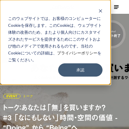
このウェブサイトでは、お客様のコンピューターに
Cookieを保存します。このCookieは、ウェブサイト
体験の改善のため、またより個人向けにカスタマイ
Finished
イベント終了
ズされたサービスを提供するためにこのサイトおよ
び他のメディアで使用されるものです。当社の
Cookieについての詳細は、
プライバシーポリシー
を
ご覧ください。
承認
EVENT
トーク
トーク：あなたは「無」を買いますか？
#3 「なにもしない」時間・空間の価値 -
“Doing” から “Being”へ