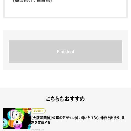
（撮影協力：白白庵）
Finished
こちらもおすすめ
【大阪巡回展】公募のデザイン展 -問いをひらく、仲間と出会
EVENT
【大阪巡回展】公募のデザイン展 -問いをひらく、仲間と出会う、共
創を実現する-
2026.08.05