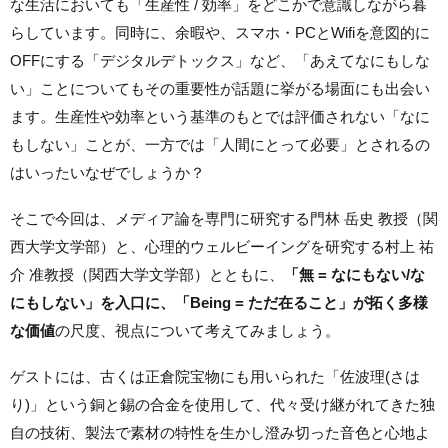
な生活においても「生産性 / 効率」をどこかで意識しながら暮
らしています。同時に、余暇や、スマホ・PCとWifiを意図的に
OFFにする「デジタルデトックス」など、「あえてなにもしな
い」ことについてもその重要性が話題に挙がる場面にも出会い
ます。生産性や効率という基準のもとでは評価されない「なに
もしない」ことが、一方では「人間にとって必要」とされるの
はいったいなぜでしょうか？
そこで今回は、メディア論を専門に研究する門林 岳史 教授（関
西大学文学部）と、心理的ウェルビーイングを研究する村上 祐
介 准教授（関西大学文学部）とともに、
「無 = なにもない/な
にもしない」を入口に、「Being = ただ在ること」が拓く多様
な価値
の尺度、視点について考えてみましょう。
ゲストには、古くは正倉院宝物にも用いられた「佐波理(さは
り)」という銅と錫の合⾦を使⽤して、代々受け継がれてきた独
⾃の技術、製法で素材の特性を⽣かし澄み切った音色と心地よ