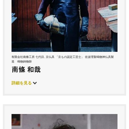
有限会社南條工房 七代目, 京仏具 「京もの認定工芸士」 佐波理製鳴物神仏具製
造 鳴物鋳物師
南條 和哉
詳細を見る