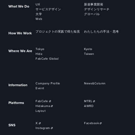
UX
新規事業開発
What We Do
サービスデザイン
デザインリサーチ
大学
グローバル
Web
プロジェクトの実践で得た知見
わたしたちの手法・思考
How We Work
Tokyo
Kyoto
Where We Are
Hida
Taiwan
FabCafe Global
Company Profile
News&Column
Information
Event
FabCafe
MTRL
Platforms
Hidakuma
AWRD
Layout
X
Facebook
SNS
Instagram