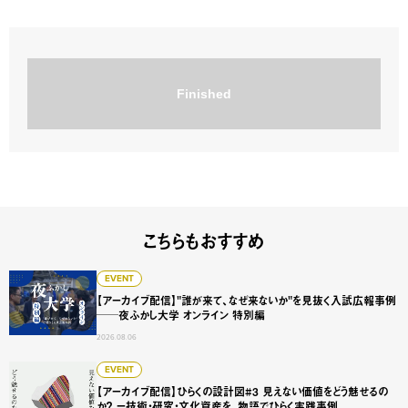
Finished
こちらもおすすめ
【アーカイブ配信】"誰が来て、なぜ来ないか"を見抜く入試広
EVENT
【アーカイブ配信】"誰が来て、なぜ来ないか"を見抜く入試広報事例
──夜ふかし大学 オンライン 特別編
2026.08.06
【アーカイブ配信】ひらくの設計図#3 見えない価値をどう
EVENT
【アーカイブ配信】ひらくの設計図#3 見えない価値をどう魅せるの
か？ ー技術・研究・文化資産を、物語でひらく実践事例