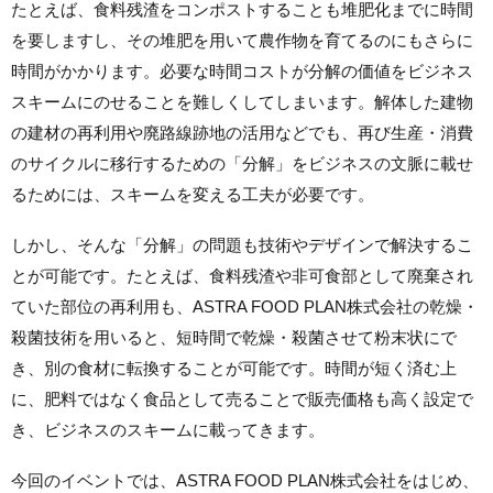
たとえば、食料残渣をコンポストすることも堆肥化までに時間
を要しますし、その堆肥を用いて農作物を育てるのにもさらに
時間がかかります。必要な時間コストが分解の価値をビジネス
スキームにのせることを難しくしてしまいます。解体した建物
の建材の再利用や廃路線跡地の活用などでも、再び生産・消費
のサイクルに移行するための「分解」をビジネスの文脈に載せ
るためには、スキームを変える工夫が必要です。
しかし、そんな「分解」の問題も技術やデザインで解決するこ
とが可能です。たとえば、食料残渣や非可食部として廃棄され
ていた部位の再利用も、ASTRA FOOD PLAN株式会社の乾燥・
殺菌技術を用いると、短時間で乾燥・殺菌させて粉末状にで
き、別の食材に転換することが可能です。時間が短く済む上
に、肥料ではなく食品として売ることで販売価格も高く設定で
き、ビジネスのスキームに載ってきます。
今回のイベントでは、ASTRA FOOD PLAN株式会社をはじめ、