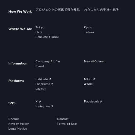
プロジェクトの実践で得た知見
わたしたちの手法・思考
How We Work
Tokyo
Kyoto
Where We Are
Hida
Taiwan
FabCafe Global
Company Profile
News&Column
Information
Event
FabCafe
MTRL
Platforms
Hidakuma
AWRD
Layout
X
Facebook
SNS
Instagram
Recruit
Contact
Privacy Policy
Terms of Use
Legal Notice