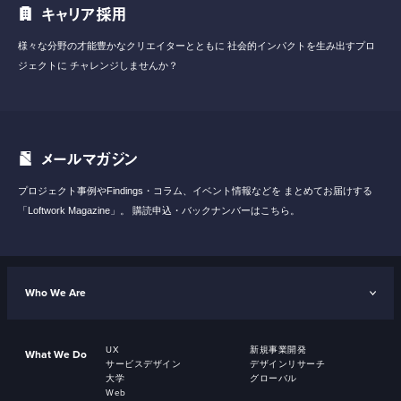
キャリア採用
様々な分野の才能豊かなクリエイターとともに
社会的インパクトを生み出すプロ
ジェクトに
チャレンジしませんか？
メールマガジン
プロジェクト事例やFindings・コラム、イベント情報などを
まとめてお届けする
「Loftwork Magazine」。
購読申込・バックナンバーはこちら。
Who We Are
UX
新規事業開発
What We Do
サービスデザイン
デザインリサーチ
大学
グローバル
Web