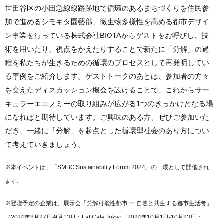
世田谷区の小田急線線路跡地で循環のあるまちづくりを住民参
加で進めるシモキタ園藝部、微生物多様性を高める都市デザイ
ン事業を行っている株式会社BIOTAからゲストをお呼びし、技
術を用いたり、視点をかえたりすることで新たに「分解」の過
程を私たちが生きるための循環のプロセスとして再発明してい
る事例をご紹介します。ゲストトークのあとは、参加者の方々
を交えたディスカッション機会を設けることで、これからサー
キュラーエコノミーの取り組みが広がる1つのきっかけとなる場
になればと期待しています。ご興味のある方、ぜひご参加いた
だき、一緒に「分解」を起点とした循環型社会のあり方につい
て考えていきましょう。
※本イベントは、「SMBC Sustainability Forum 2024」の一環として開催され
ます。
※登壇予定の企業は、展示会「分解可能性都市 ー 自然と共生する都市生活考」
（2024年8月27日-9月13日：FabCafe Tokyo、2024年10月1日-10月23日：