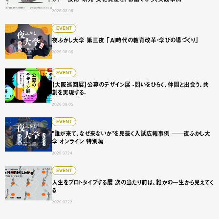
2026.08.06
夜ふかし大学 第三夜 「AI時代の教育改革・学びの場づくり
EVENT
夜ふかし大学 第三夜 「AI時代の教育改革・学びの場づくり」
2026.08.06
【大阪巡回展】公募のデザイン展 -問いをひらく、仲間と出会
EVENT
【大阪巡回展】公募のデザイン展 -問いをひらく、仲間と出会う、共
創を実現する-
2026.08.05
"誰が来て、なぜ来ないか"を見抜く入試広報事例 ──夜ふかし
EVENT
"誰が来て、なぜ来ないか"を見抜く入試広報事例 ──夜ふかし大
学 オンライン 特別編
2026.07.24
人生をプロトタイプする展 次の当たり前は、誰かの一生から
EVENT
人生をプロトタイプする展 次の当たり前は、誰かの一生から見えてく
る
2026.07.22