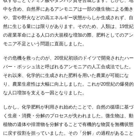
収することでアミノ酸やタンパク質を合成します。しかし、地
中を含め、自然界にあるアンモニアは一部の微生物による働き
や、雷や野火などの高エネルギー状態からしか生成されず、自
然に生じる量には限りがあります。そのため、人類は、19世紀
の産業革命による人口の大規模な増加の際、肥料としてのアン
モニア不足という問題に直面しました。
その危機を救ったのが、20世紀初頭のドイツで開発されたハー
バー・ボッシュ法と呼ばれるアンモニアの人工合成法でした。
それ以来、化学的に生成された肥料を用いた農業が可能にな
り、農業生産性は大幅に向上しました。これが20世紀の爆発的
な人口増加を支える一因となりました。
しかし、化学肥料が利用され始めたことで、自然の循環に基づ
く生産・消費・分解のプロセスが失われました。微生物は、動
植物の遺体や排泄物を分解することで有機的な物質を無機状態
に戻す役割を担っていました。その「分解」の過程があること