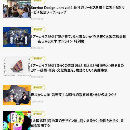
Service Design Jam vol.4 他社のサービスを勝手に
EVENT
Service Design Jam vol.4 他社のサービスを勝手に考える新サ
ービス発想ワークショップ
2026.08.07
【アーカイブ配信】"誰が来て、なぜ来ないか"を見抜く入試広
EVENT
【アーカイブ配信】"誰が来て、なぜ来ないか"を見抜く入試広報事例
──夜ふかし大学 オンライン 特別編
2026.08.06
【アーカイブ配信】ひらくの設計図#3 見えない価値をどう
EVENT
【アーカイブ配信】ひらくの設計図#3 見えない価値をどう魅せるの
か？ ー技術・研究・文化資産を、物語でひらく実践事例
2026.08.06
夜ふかし大学 第三夜 「AI時代の教育改革・学びの場づくり
EVENT
夜ふかし大学 第三夜 「AI時代の教育改革・学びの場づくり」
2026.08.06
【大阪巡回展】公募のデザイン展 -問いをひらく、仲間と出会
EVENT
【大阪巡回展】公募のデザイン展 -問いをひらく、仲間と出会う、共
創を実現する-