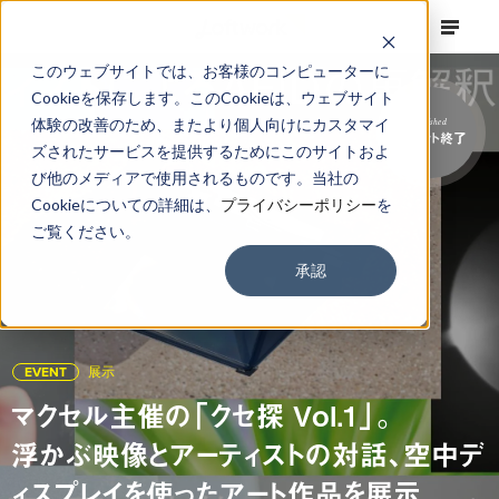
このウェブサイトでは、お客様のコンピューターに
Cookieを保存します。このCookieは、ウェブサイト
体験の改善のため、またより個人向けにカスタマイ
Finished
イベント終了
ズされたサービスを提供するためにこのサイトおよ
び他のメディアで使用されるものです。当社の
Cookieについての詳細は、
プライバシーポリシー
を
ご覧ください。
承認
EVENT
展示
マクセル主催の「クセ探 Vol.1」。
浮かぶ映像とアーティストの対話、空中デ
ィスプレイを使ったアート作品を展示