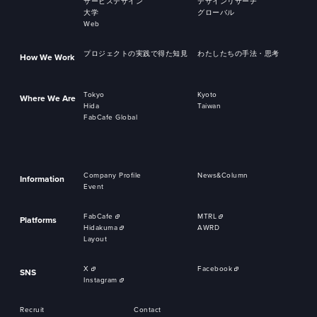
サービスデザイン
デザインリサーチ
大学
グローバル
Web
プロジェクトの実践で得た知見
わたしたちの手法・思考
How We Work
Tokyo
Kyoto
Where We Are
Hida
Taiwan
FabCafe Global
Company Profile
News&Column
Information
Event
FabCafe
MTRL
Platforms
Hidakuma
AWRD
Layout
X
Facebook
SNS
Instagram
Recruit
Contact