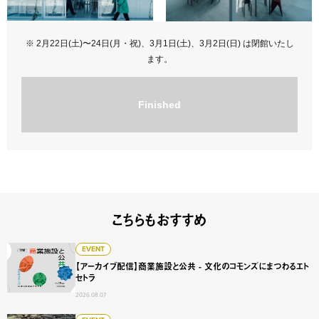
※ 2月22日(土)〜24日(月・祝)、3月1日(土)、3月2日(日) は閉館いたし
ます。
Finished
こちらもおすすめ
【アーカイブ配信】商業施設と公共 - 文化のコモンズにまつ
EVENT
【アーカイブ配信】商業施設と公共 - 文化のコモンズにまつわるエト
セトラ
2026.08.07