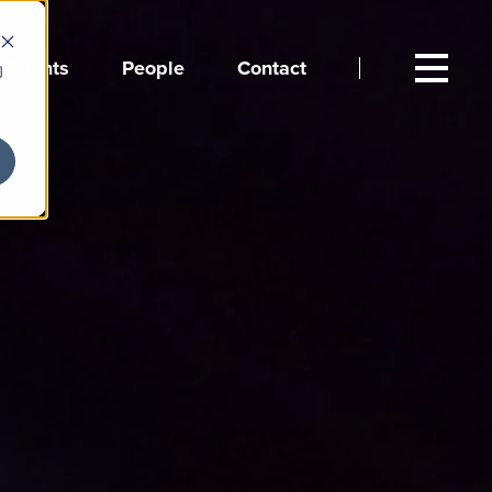
Events
People
Contact
向