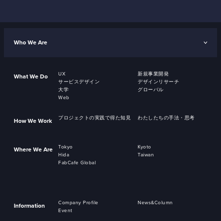
Who We Are
UX
新規事業開発
What We Do
サービスデザイン
デザインリサーチ
大学
グローバル
Web
プロジェクトの実践で得た知見
わたしたちの手法・思考
How We Work
Tokyo
Kyoto
Where We Are
Hida
Taiwan
FabCafe Global
Company Profile
News&Column
Information
Event