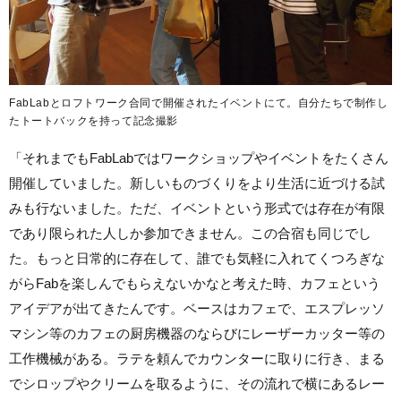
FabLabとロフトワーク合同で開催されたイベントにて。自分たちで制作し
たトートバックを持って記念撮影
「それまでもFabLabではワークショップやイベントをたくさん
開催していました。
新しいものづくりをより生活に近づける試
みも行ないました。
ただ、
イベントという形式では存在が有限
であり限られた人しか参加でき
ません。この合宿も同じでし
た。もっと日常的に存在して、
誰でも気軽に入れてくつろぎな
がらFabを楽しんでもらえないかなと考えた時、カフェという
アイデアが出てきたんです。ベースはカフェで、エスプレッソ
マシン等のカフェの厨房機器のならびにレーザーカッター等の
工作機械がある。ラテを頼んでカウンターに取りに行き、まる
でシロップやクリームを取るように、その流れで横にあるレー