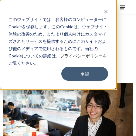
このウェブサイトでは、お客様のコンピューターに
Cookieを保存します。このCookieは、ウェブサイト
体験の改善のため、またより個人向けにカスタマイ
ズされたサービスを提供するためにこのサイトおよ
NEWS
Corporate
,
Column
2013.03.25
び他のメディアで使用されるものです。当社の
loftworkers 岩岡 孝太郎
Cookieについての詳細は、
プライバシーポリシー
を
ご覧ください。
承認