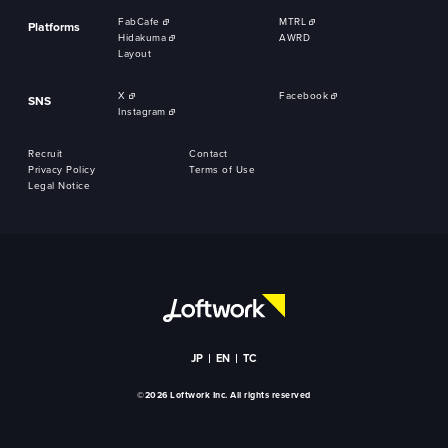
FabCafe
MTRL
Platforms
Hidakuma
AWRD
Layout
X
Facebook
SNS
Instagram
Recruit
Contact
Privacy Policy
Terms of Use
Legal Notice
JP
EN
TC
©2026 Loftwork Inc. All rights reserved