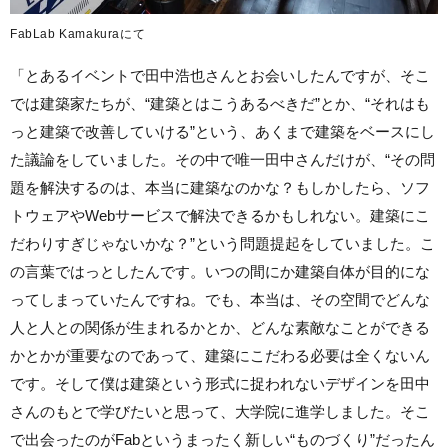
FabLab Kamakuraにて
「とあるイベントで田中浩也さんとお会いしたんですが、そこ
では建築家たちが、“建築とはこうあるべきだ”とか、“それはも
っと建築で改善していける”という、あくまで建築をベースにし
た議論をしていました。その中で唯一田中さんだけが、“その問
題を解決するのは、本当に建築なのかな？もしかしたら、ソフ
トウェアやWebサービスで解決できるかもしれない。建築にこ
だわりすぎじゃないかな？”という問題提起をしていました。こ
の言葉ではっとしたんです。いつの間にか建築自体が目的にな
ってしまっていたんですね。でも、本当は、その空間でどんな
人と人との関係が生まれるかとか、どんな素敵なことができる
かとかが重要なのであって、建築にこだわる必要は全くないん
です。そして僕は建築という形式に捉われないデザインを田中
さんのもと
で学びたいと思って、大学院に進学しました。そこ
で出会ったのがFabというまったく新しい“ものづくり”だったん