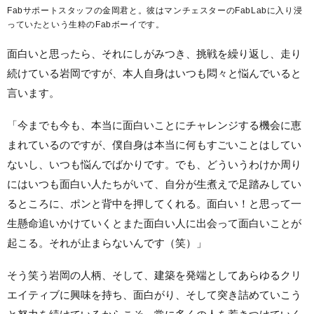
Fabサポートスタッフの金岡君と。彼はマンチェスターのFabLabに入り浸
っていたという生粋のFabボーイです。
面白いと思ったら、それにしがみつき、挑戦を繰り返し、走り
続けている岩岡ですが、本人自身はいつも悶々と悩んでいると
言います。
「今までも今も、本当に面白いことにチャレンジする機会に恵
まれているのですが、僕自身は本当に何もすごいことはしてい
ないし、いつも悩んでばかりです。でも、どういうわけか周り
にはいつも面白い人たちがいて、自分が生煮えで足踏みしてい
るところに、ポンと背中を押してくれる。面白い！と思って一
生懸命追いかけていくとまた面白い人に出会って面白いことが
起こる。それが止まらないんです（笑）」
そう笑う岩岡の人柄、そして、建築を発端としてあらゆるクリ
エイティブに興味を持ち、面白がり、そして突き詰めていこう