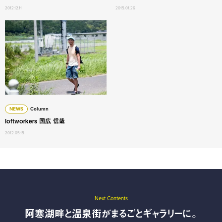
2012.12.11
2015.01.26
loftworkers 国広 信哉
NEWS
Column
loftworkers 国広 信哉
2012.05.15
Next Contents
阿寒湖畔と温泉街がまるごとギャラリーに。