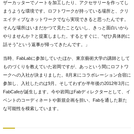
ザーカッターでノートを加工したり、アクセサリーを作ってし
まうような環境です。ロフトワークが持っている場所と、
クリ
エイティブなネットワークでなら実現できると思ったんです。
そんな場所はいまだかつて見たことないし、
きっと面白いから
やりませんか？と提案しました。するとすぐに、
“ぜひ具体的に
話そう”という返事が帰ってきたんです。」
当時、FabLabに参加していたほか、
東京藝術大学の講師として
ものづくりを教えていた岩岡ですが、
あっという間にロフトワ
ークへの入社が決まりました。
8月末にコラボレーション合宿に
参加し、入社したのは9月。
そしてわずか半年後の2012年3月に
FabCafeが誕生し
ます。今や岩岡はFabディレクターとして、イ
ベントのコーディネートや新規企画を担い、Fabを通した新た
な可能性を模索しています。