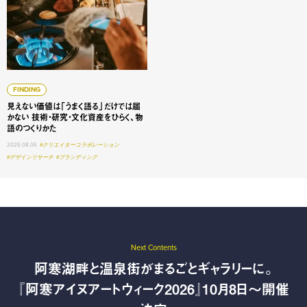
FINDING
見えない価値は「うまく語る」だけでは届
かない 技術・研究・文化資産をひらく、物
語のつくりかた
2026.08.06
#クリエイターコラボレーション
#デザインリサーチ
#ブランディング
Next Contents
阿寒湖畔と温泉街がまるごとギャラリーに。
『阿寒アイヌアートウィーク2026』10月8日〜開催