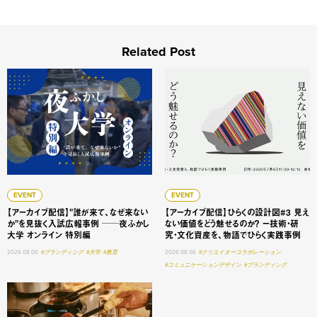
Related Post
【アーカイブ配信】"誰が来て、なぜ来ないか"を見抜く入試広
【アーカイブ配信】ひらくの設
EVENT
EVENT
【アーカイブ配信】"誰が来て、なぜ来ない
【アーカイブ配信】ひらくの設計図#3 見え
か"を見抜く入試広報事例 ──夜ふかし
ない価値をどう魅せるのか？ ー技術・研
大学 オンライン 特別編
究・文化資産を、物語でひらく実践事例
2026.08.06
#ブランディング
#大学
#教育
2026.08.06
#クリエイターコラボレーション
#コミュニケーションデザイン
#ブランディング
見えない価値は「うまく語る」だけでは届かない 技術・研