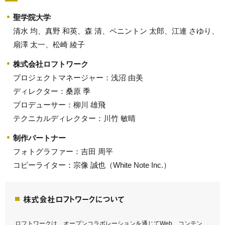
聖学院大学
清水 均、真野 和英、森 清、ペニントン 太郎、江連 さゆり、
扇澤 太一、松崎 綾子
株式会社ロフトワーク
プロジェクトマネージャー：浅沼 由美
ディレクター：桑原 季
プロデューサー：柳川 雄飛
テクニカルディレクター：川竹 敏晴
制作パートナー
フォトグラファー：吉田 周平
コピーライター：宗像 誠也（White Note Inc.）
株式会社ロフトワークについて
ロフトワークは、オープンコラボレーションを通じてWeb、コンテン