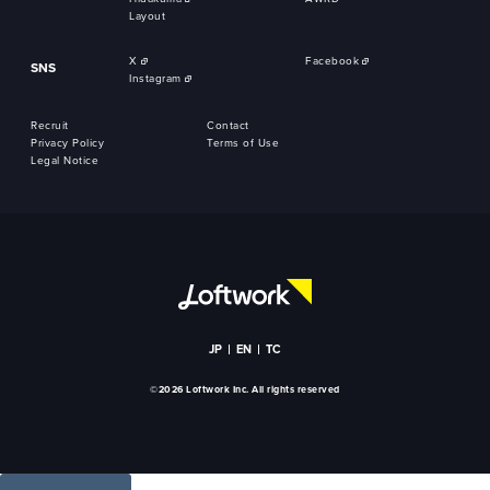
Layout
X
Facebook
SNS
Instagram
Recruit
Contact
Privacy Policy
Terms of Use
Legal Notice
JP
EN
TC
©2026 Loftwork Inc. All rights reserved