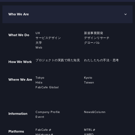
Who We Are
UX
新規事業開発
What We Do
サービスデザイン
デザインリサーチ
大学
グローバル
Web
プロジェクトの実践で得た知見
わたしたちの手法・思考
How We Work
Tokyo
Kyoto
Where We Are
Hida
Taiwan
FabCafe Global
Company Profile
News&Column
Information
Event
FabCafe
MTRL
Platforms
Hidakuma
AWRD