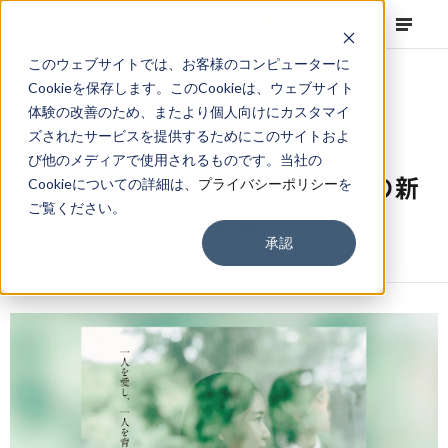
このウェブサイトでは、お客様のコンピューターに
Cookieを保存します。このCookieは、ウェブサイト
体験の改善のため、またより個人向けにカスタマイ
ズされたサービスを提供するためにこのサイトおよ
NEWS
Projects
,
Press Release
2017.11.03
び他のメディアで使用されるものです。当社の
創立30周年を迎える聖学院大学の新
Cookieについての詳細は、
プライバシーポリシー
を
ご覧ください。
タグラインを制作、公開
承認