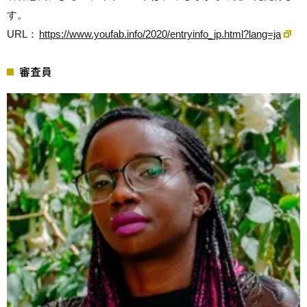
す。
URL：
https://www.youfab.info/2020/entryinfo_jp.html?lang=ja
審査員