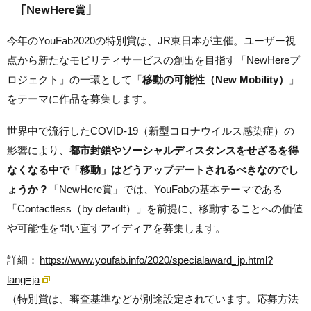
「NewHere賞」
今年のYouFab2020の特別賞は、JR東日本が主催。ユーザー視
点から新たなモビリティサービスの創出を目指す「NewHereプ
ロジェクト」の一環として「
移動の可能性（New Mobility）
」
をテーマに作品を募集します。
世界中で流行したCOVID-19（新型コロナウイルス感染症）の
影響により、
都市封鎖やソーシャルディスタンスをせざるを得
なくなる中で「移動」はどうアップデートされるべきなのでし
ょうか？
「NewHere賞」では、YouFabの基本テーマである
「Contactless（by default）」を前提に、移動することへの価値
や可能性を問い直すアイディアを募集します。
詳細：
https://www.youfab.info/2020/specialaward_jp.html?
lang=ja
（特別賞は、審査基準などが別途設定されています。応募方法