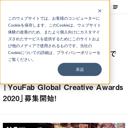
このウェブサイトでは、お客様のコンピューターに
Cookieを保存します。このCookieは、ウェブサイト
体験の改善のため、またより個人向けにカスタマイ
ズされたサービスを提供するためにこのサイトおよ
NEWS
Corporate
,
Press Release
2020.08.04
び他のメディアで使用されるものです。当社の
「Contactless = 非接触」の世界で
Cookieについての詳細は、
プライバシーポリシー
を
ご覧ください。
「リアルな体験」をどう生み出す？
承認
グローバルクリエイティブアワード
「YouFab Global Creative Awards
2020」募集開始！