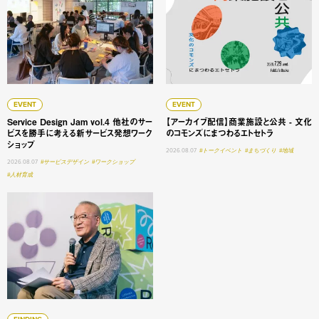
EVENT
EVENT
Service Design Jam vol.4 他社のサー
【アーカイブ配信】商業施設と公共 - 文化
ビスを勝手に考える新サービス発想ワーク
のコモンズにまつわるエトセトラ
ショップ
2026.08.07
#トークイベント
#まちづくり
#地域
2026.08.07
#サービスデザイン
#ワークショップ
#人材育成
大学変革 #1 明星学苑 理事長 謳歌する学びの未来 ──「