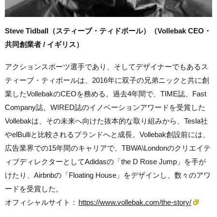
Steve Tidball（スティーブ・ティドボール）（Vollebak CEO・
共同創業者 / イギリス）
アクションスポーツ選手であり、そしてデザイナーでもあるス
ティーブ・ティボールは、2016年に双子の兄弟ニックと共に創
業したVollebakのCEOを務める。過去4年間で、TIME誌、Fast
Company誌、WIRED誌のイノベーションアワードを受賞した
Vollebakは、その未来へ向けた抜本的な取り組みから、Tesla社
やelBulliと比較されるブランドへと成長。Vollebak創設前には、
広告業界での15年間のキャリアで、TBWA\Londonのクリエイテ
ィブディレクターとしてAdidasの「the D Rose Jump」を手が
けたり、Airbnbの「Floating House」をデザインし、数々のアワ
ードを受賞した。
オフィシャルサイト：
https://www.vollebak.com/the-story/