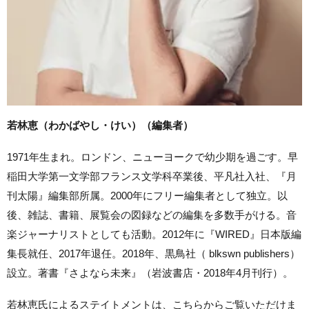
若林恵（わかばやし・けい）（編集者）
1971年生まれ。ロンドン、ニューヨークで幼少期を過ごす。早
稲田大学第一文学部フランス文学科卒業後、平凡社入社、『月
刊太陽』編集部所属。2000年にフリー編集者として独立。以
後、雑誌、書籍、展覧会の図録などの編集を多数手がける。音
楽ジャーナリストとしても活動。2012年に『WIRED』日本版編
集長就任、2017年退任。2018年、黒鳥社（ blkswn publishers）
設立。著書『さよなら未来』（岩波書店・2018年4月刊行）。
若林恵氏によるステイトメントは、こちらからご覧いただけま