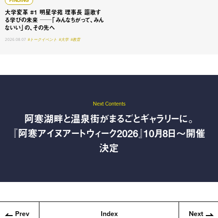
FINDING
大学変革 #1 明星学苑 理事長 謳歌す
る学びの未来 ──「みんなちがって、みん
ないい」の、その先へ
2026.08.07
#トークイベント
#大学
#教育
Next Contents
阿寒湖畔と温泉街がまるごとギャラリーに。
『阿寒アイヌアートウィーク2026』10月8日〜開催
決定
Prev
Index
Next