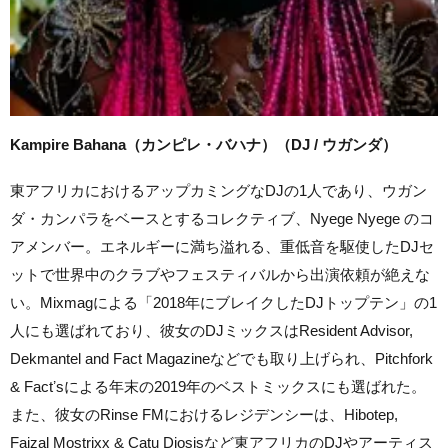
Kampire Bahana（カンピレ・バハナ）（DJ / ウガンダ）
東アフリカにおけるアップカミングなDJの1人であり、ウガン
ダ・カンパラをベースとするコレクティブ、Nyege Nyege のコ
アメンバー。エネルギーに満ち溢れる、重低音を駆使したDJセ
ットで世界中のクラブやフェスティバルから出演依頼が絶えな
い。Mixmagによる「2018年にブレイクしたDJトップテン」の1
人にも選ばれており、彼女のDJミックスはResident Advisor,
Dekmantel and Fact Magazineなどでも取り上げられ、Pitchfork
& Factʼsによる年末の2019年のベストミックスにも選ばれた。
また、彼女のRinse FMにおけるレジデンシーは、Hibotep,
Faizal Mostrixx & Catu Diosisなど東アフリカのDJやアーティス