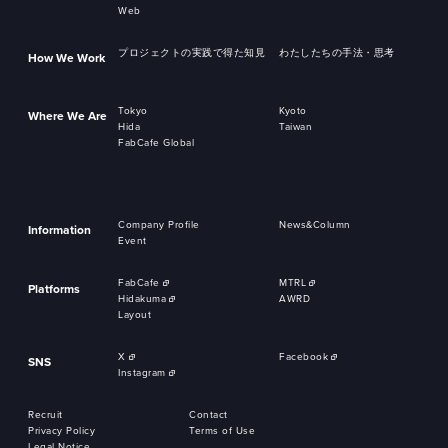
Web
プロジェクトの実践で得た知見
わたしたちの手法・思考
How We Work
Tokyo
Kyoto
Where We Are
Hida
Taiwan
FabCafe Global
Company Profile
News&Column
Information
Event
FabCafe
MTRL
Platforms
Hidakuma
AWRD
Layout
X
Facebook
SNS
Instagram
Recruit
Contact
Privacy Policy
Terms of Use
Legal Notice