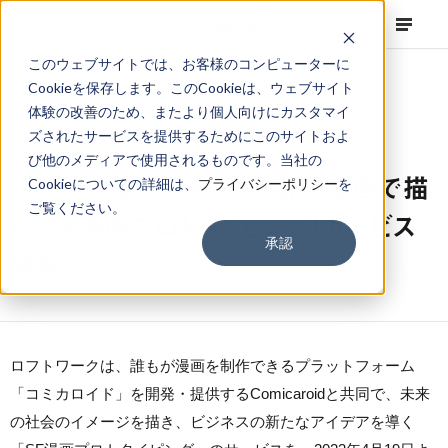
このウェブサイトでは、お客様のコンピューターに
Cookieを保存します。このCookieは、ウェブサイト
体験の改善のため、またより個人向けにカスタマイ
ズされたサービスを提供するためにこのサイトおよ
NEWS
Corporate
,
Press Release
2023.04.19
び他のメディアで使用されるものです。当社の
“かもしれない未来”の物語を漫画で描
Cookieについての詳細は、
プライバシーポリシー
を
ご覧ください。
く「SF漫画プロトタイピング」サービス
承認
開始
ロフトワークは、誰もが漫画を制作できるプラットフォーム
「コミカロイド」を開発・提供するComicaroidと共同で、未来
の社会のイメージを描き、ビジネスの新たなアイデアを導く