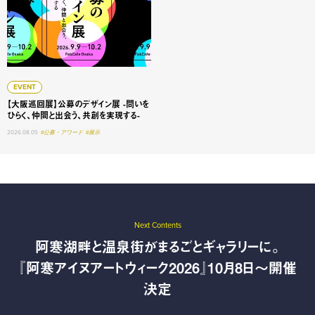
EVENT
【大阪巡回展】公募のデザイン展 -問いを
ひらく、仲間と出会う、共創を実現する-
2026.08.05
#公募・アワード
#展示
Next Contents
阿寒湖畔と温泉街がまるごとギャラリーに。
『阿寒アイヌアートウィーク2026』10月8日〜開催
決定