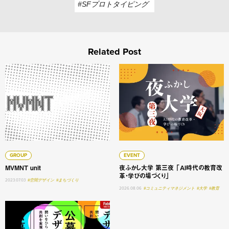
#SFプロトタイピング
Related Post
MVMNT unit
夜ふかし大学 第三夜 「AI
GROUP
EVENT
MVMNT unit
夜ふかし大学 第三夜 「AI時代の教育改
革・学びの場づくり」
2023.07.03
#空間デザイン
#まちづくり
2026.08.06
#コミュニティマネジメント
#大学
#教育
【大阪巡回展】公募のデザイン展 -問いをひらく、仲間と出会