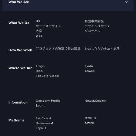
Who We Are
UX
新規事業開発
What We Do
サービスデザイン
デザインリサーチ
大学
グローバル
Web
プロジェクトの実践で得た知見
わたしたちの手法・思考
How We Work
Tokyo
Kyoto
Where We Are
Hida
Taiwan
FabCafe Global
Company Profile
News&Column
Information
Event
FabCafe
MTRL
Platforms
Hidakuma
AWRD
Layout