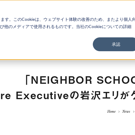
About
Service
Work
Findings
します。このCookieは、ウェブサイト体験の改善のため、またより個人
他のメディアで使用されるものです。当社のCookieについての詳細
承認
「NEIGHBOR SCHOOL
ture Executiveの岩沢
Home
News