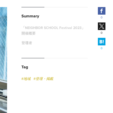
Fac
Summary
0
X
「NEIGHBOR SCHOOL Festival 2023」
0
開催概要
はて
登壇者
0
Tag
#地域
#登壇・掲載