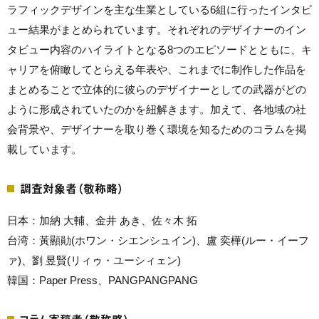
ラフィックデザインを主な生業としている6組に行ったインタビ
ュー結果がまとめられています。それぞれのデザイナーのイン
タビュー内容のハイライトとなる8つのエピソードとともに、キ
ャリアを俯瞰してとらえる年表や、これまでに制作した作品を
まとめることで立体的に彼らのデザイナーとしての武器がどの
ように形成されていたのかを紐解きます。加えて、各地域の社
会背景や、デザイナーを取り巻く環境を知るためのコラムを掲
載しています。
調査対象者（敬称略）
日本：加納 大輔、金井 あき、佐々木 拓
台湾：黃顯勛(ホワン・シエンシュイン)、盧 奕樺(ルー・イーフ
ァ)、劉 昱賢(リィゥ・ユーシィェン)
韓国：Paper Press、PANGPANGPANG