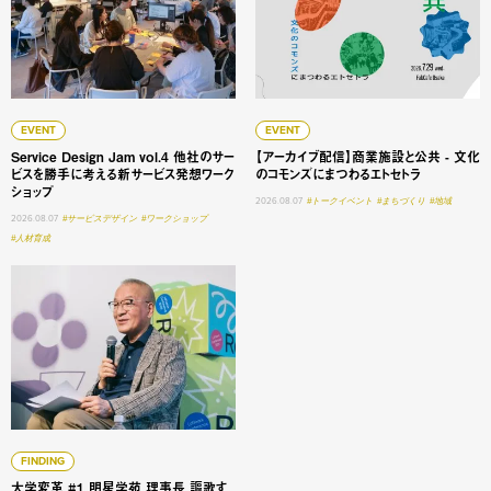
EVENT
EVENT
Service Design Jam vol.4 他社のサー
【アーカイブ配信】商業施設と公共 - 文化
ビスを勝手に考える新サービス発想ワーク
のコモンズにまつわるエトセトラ
ショップ
2026.08.07
#トークイベント
#まちづくり
#地域
2026.08.07
#サービスデザイン
#ワークショップ
#人材育成
大学変革 #1 明星学苑 理事長 謳歌する学びの未来 ──「
FINDING
大学変革 #1 明星学苑 理事長 謳歌す