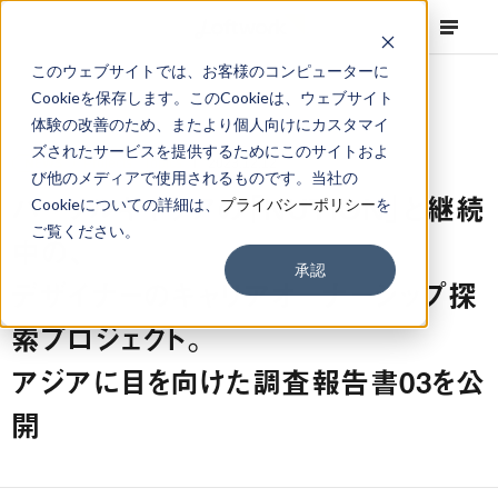
このウェブサイトでは、お客様のコンピューターに
Cookieを保存します。このCookieは、ウェブサイト
体験の改善のため、またより個人向けにカスタマイ
ズされたサービスを提供するためにこのサイトおよ
NEWS
Projects
,
Topics
2023.12.12
び他のメディアで使用されるものです。当社の
パーソルキャリアの「NUTION」と継続
Cookieについての詳細は、
プライバシーポリシー
を
ご覧ください。
中の、
承認
デザイナーのキャリアオーナーシップ探
索プロジェクト。
アジアに目を向けた調査報告書03を公
開