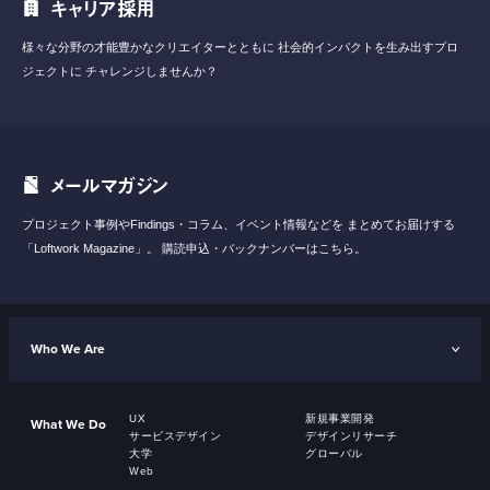
キャリア採用
様々な分野の才能豊かなクリエイターとともに
社会的インパクトを生み出すプロ
ジェクトに
チャレンジしませんか？
メールマガジン
プロジェクト事例やFindings・コラム、イベント情報などを
まとめてお届けする
「Loftwork Magazine」。
購読申込・バックナンバーはこちら。
Who We Are
UX
新規事業開発
What We Do
サービスデザイン
デザインリサーチ
大学
グローバル
Web