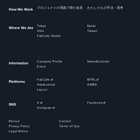
プロジェクトの実践で得た知見
わたしたちの手法・思考
How We Work
Tokyo
Kyoto
Where We Are
Hida
Taiwan
FabCafe Global
Company Profile
News&Column
Information
Event
FabCafe
MTRL
Platforms
Hidakuma
AWRD
Layout
X
Facebook
SNS
Instagram
Recruit
Contact
Privacy Policy
Terms of Use
Legal Notice