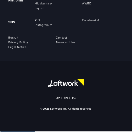
Platforms
Hidakuma
AWRD
Layout
X
Facebook
SNS
Instagram
Recruit
Contact
Privacy Policy
Terms of Use
Legal Notice
JP
EN
TC
©2026 Loftwork Inc. All rights reserved