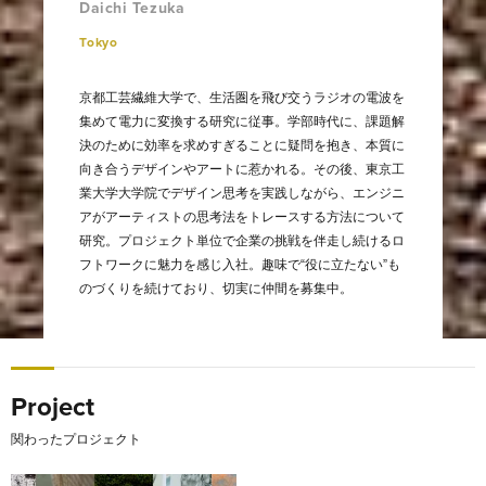
Daichi Tezuka
Tokyo
京都工芸繊維大学で、生活圏を飛び交うラジオの電波を
集めて電力に変換する研究に従事。学部時代に、課題解
決のために効率を求めすぎることに疑問を抱き、本質に
向き合うデザインやアートに惹かれる。その後、東京工
業大学大学院でデザイン思考を実践しながら、エンジニ
アがアーティストの思考法をトレースする方法について
研究。プロジェクト単位で企業の挑戦を伴走し続けるロ
フトワークに魅力を感じ入社。趣味で“役に立たない”も
のづくりを続けており、切実に仲間を募集中。
Project
関わったプロジェクト