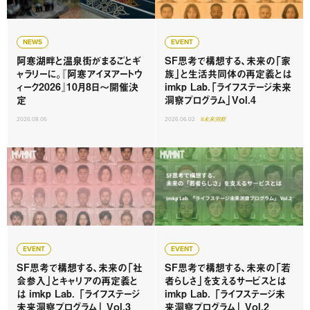
NEWS
EVENT
阿寒湖畔と温泉街がまるごとギ
SF思考で構想する、未来の「家
ャラリーに。『阿寒アイヌアートウ
族」と生活共同体の再定義とは
ィーク2026』10月8日〜開催決
imkp Lab.「ライフステージ未来
定
洞察プログラム」Vol.4
2026.08.06
2026.06.02
#未来洞察
EVENT
EVENT
SF思考で構想する、未来の「社
SF思考で構想する、未来の「若
会参入」とキャリアの再定義と
者らしさ」を支えるサービスとは
は imkp Lab. 「ライフステージ
imkp Lab. 「ライフステージ未
未来洞察プログラム」 Vol.3
来洞察プログラム」 Vol.2