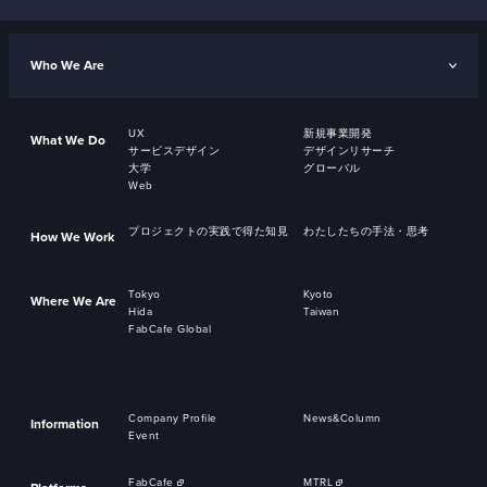
Who We Are
UX
新規事業開発
What We Do
サービスデザイン
デザインリサーチ
大学
グローバル
Web
プロジェクトの実践で得た知見
わたしたちの手法・思考
How We Work
Tokyo
Kyoto
Where We Are
Hida
Taiwan
FabCafe Global
Company Profile
News&Column
Information
Event
FabCafe
MTRL