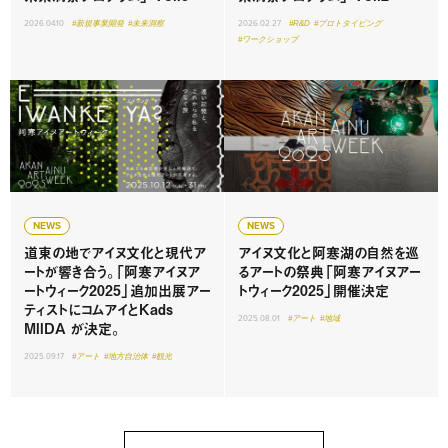
2026.04.10
#新規事業開発
#未来洞察
2026.02.27
#R&D
#プロトタイピング
#ワークショップ
NEWS
NEWS
道東の地でアイヌ文化と現代ア
アイヌ文化と阿寒湖の自然を巡
ートが響き合う。「阿寒アイヌア
るアートの祭典「阿寒アイヌアー
ートウィーク2025」追加出展アー
トウィーク2025」開催決定
ティストにコムアイとKads
2025.08.01
#アート
#地域
MIIDA が決定。
2025.09.17
#アート
#地方自治体
#観光