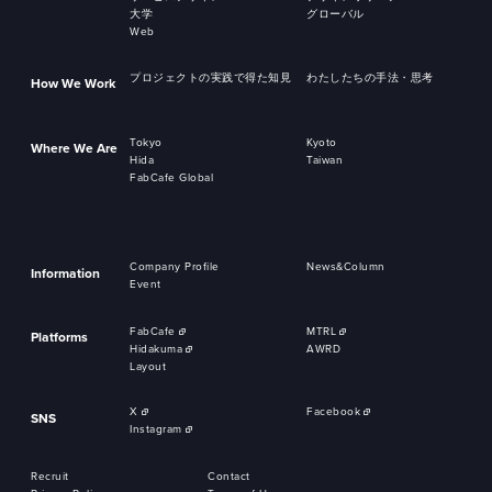
大学
グローバル
Web
プロジェクトの実践で得た知見
わたしたちの手法・思考
How We Work
Tokyo
Kyoto
Where We Are
Hida
Taiwan
FabCafe Global
Company Profile
News&Column
Information
Event
FabCafe
MTRL
Platforms
Hidakuma
AWRD
Layout
X
Facebook
SNS
Instagram
Recruit
Contact