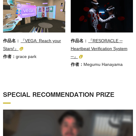
作品名：
『VEGA: Reach your
作品名：
『RESORACLE ─
Stars!』
Heartbeat Verification System
作者：
grace park
─』
作者：
Megumu Hanayama
SPECIAL RECOMMENDATION PRIZE