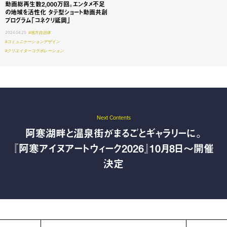
動画総再生数2,000万回。エンタメ不足
の地域を活性化 タテ型ショート動画共創
プログラム「コネクリ延岡」
2024.04.25
#地方自治体
#コミュニケーションデザイン
#クリエイターコラボレーション
Next Contents
阿寒湖畔と温泉街がまるごとギャラリーに。
『阿寒アイヌアートウィーク2026』10月8日〜開催
決定