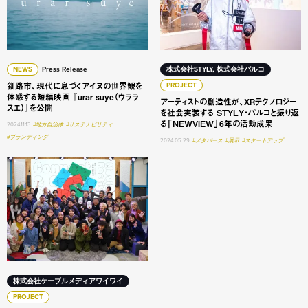
NEWS
Press Release
株式会社STYLY, 株式会社パルコ
釧路市、現代に息づくアイヌの世界観を
PROJECT
体感する短編映画 『urar suye（ウララ
アーティストの創造性が、XRテクノロジー
スエ）』を公開
を社会実装する STYLY・パルコと振り返
る「NEWVIEW」6年の活動成果
2024.11.13
#地方自治体
#サステナビリティ
#ブランディング
2024.05.29
#メタバース
#展示
#スタートアップ
動画総再生数2,000万回。エンタメ不足の地域を活性化 タ
株式会社ケーブルメディアワイワイ
PROJECT