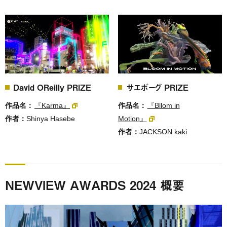
サエボーグ PRIZE
David OReilly PRIZE
作品名：
『Bllom in
作品名：
『Karma』
Motion』
作者：
Shinya Hasebe
作者：
JACKSON kaki
NEWVIEW AWARDS 2024 概要