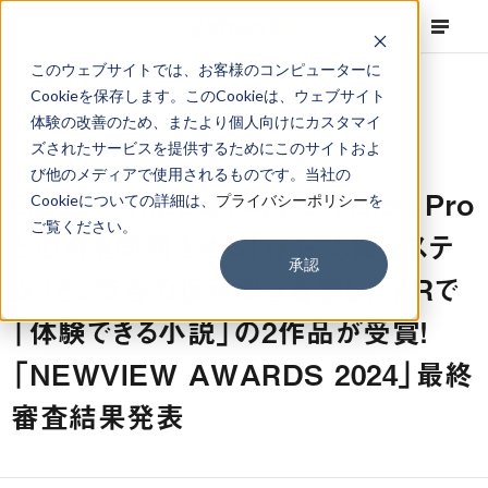
このウェブサイトでは、お客様のコンピューターに
Cookieを保存します。このCookieは、ウェブサイト
体験の改善のため、またより個人向けにカスタマイ
ズされたサービスを提供するためにこのサイトおよ
NEWS
Projects
,
Topics
2025.02.20
び他のメディアで使用されるものです。当社の
GOLD PRIZEは、Apple Vision Pro
Cookieについての詳細は、
プライバシーポリシー
を
ご覧ください。
と心音を同期させる「存在認識システ
承認
ム」と、渋谷の伝承から着想したARで
「体験できる小説」の2作品が受賞！
「NEWVIEW AWARDS 2024」最終
審査結果発表