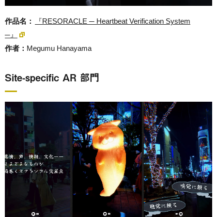
作品名：
『RESORACLE ─ Heartbeat Verification System
─』
作者：
Megumu Hanayama
Site-specific AR 部門