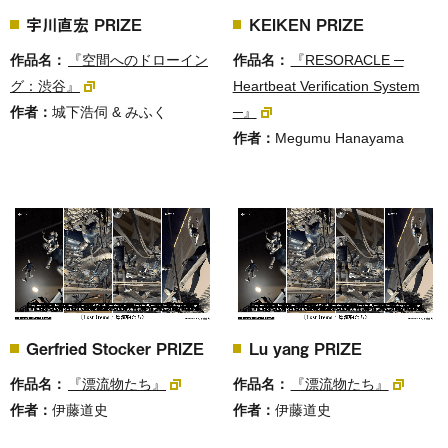
宇川直宏 PRIZE
KEIKEN PRIZE
作品名：
『空間へのドローイン
作品名：
『RESORACLE ─
グ：渋谷』
Heartbeat Verification System
作者：
城下浩伺 & みふく
─』
作者：
Megumu Hanayama
Gerfried Stocker PRIZE
Lu yang PRIZE
作品名：
『漂流物たち』
作品名：
『漂流物たち』
作者：
伊藤道史
作者：
伊藤道史