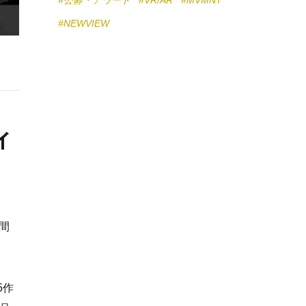
#公募・アワード
#VR/AR
#MVMNT
#NEWVIEW
イ
空間
5作