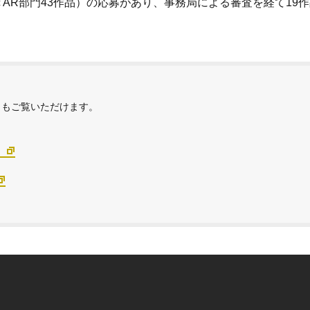
-specific AR部門43作品）の応募があり、事務局による審査を経て19
らもご覧いただけます。
）