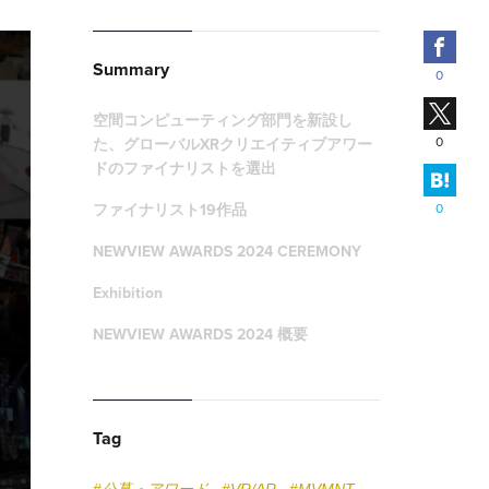
Fac
Summary
0
X
空間コンピューティング部門を新設し
0
た、グローバルXRクリエイティブアワー
ドのファイナリストを選出
はて
ファイナリスト19作品
0
NEWVIEW AWARDS 2024 CEREMONY
Exhibition
NEWVIEW AWARDS 2024 概要
Tag