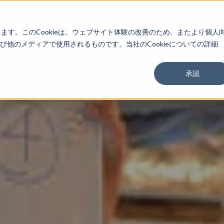
About
Service
Work
Findings
します。このCookieは、ウェブサイト体験の改善のため、またより個人
他のメディアで使用されるものです。当社のCookieについての詳細
承認