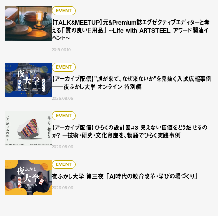
【TALK&MEETUP】元&Premium誌エグゼクティブエディタ
EVENT
【TALK&MEETUP】元&Premium誌エグゼクティブエディターと考
える「質の良い日用品」 ~Life with ARTSTEEL アワード関連イ
ベント~
2019.06.10
【アーカイブ配信】"誰が来て、なぜ来ないか"を見抜く入試広
EVENT
【アーカイブ配信】"誰が来て、なぜ来ないか"を見抜く入試広報事例
──夜ふかし大学 オンライン 特別編
2026.08.06
【アーカイブ配信】ひらくの設計図#3 見えない価値をどう
EVENT
【アーカイブ配信】ひらくの設計図#3 見えない価値をどう魅せるの
か？ ー技術・研究・文化資産を、物語でひらく実践事例
2026.08.06
夜ふかし大学 第三夜 「AI時代の教育改革・学びの場づくり
EVENT
夜ふかし大学 第三夜 「AI時代の教育改革・学びの場づくり」
2026.08.06