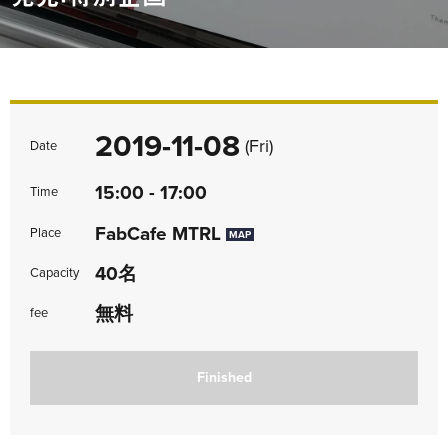
2019-11-08
(Fri)
Date
15:00 - 17:00
Time
FabCafe MTRL
Place
MAP
40名
Capacity
無料
fee
Finished