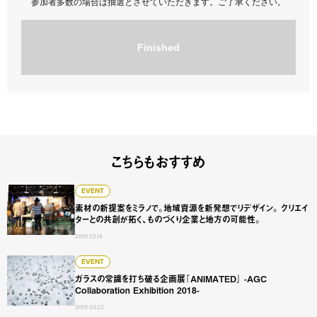
参加者多数の場合は抽選とさせていただきます。ご了承ください。
Finished
こちらもおすすめ
素材の新提案をミラノで。地域資源を新発想でリデザイン。
EVENT
素材の新提案をミラノで。地域資源を新発想でリデザイン。 クリエイ
ターとの共創が拓く、ものづくり企業と地方の可能性。
2019.02.14
ガラスの常識を打ち破る企画展『ANIMATED』 -AGC Collaboratio
EVENT
ガラスの常識を打ち破る企画展『ANIMATED』 -AGC
Collaboration Exhibition 2018-
2019.03.22