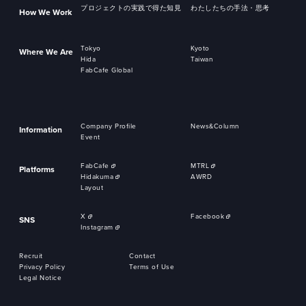
プロジェクトの実践で得た知見
わたしたちの手法・思考
How We Work
Tokyo
Kyoto
Where We Are
Hida
Taiwan
FabCafe Global
Company Profile
News&Column
Information
Event
FabCafe
MTRL
Platforms
Hidakuma
AWRD
Layout
X
Facebook
SNS
Instagram
Recruit
Contact
Privacy Policy
Terms of Use
Legal Notice