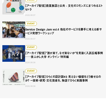
【アーカイブ配信】商業施設と公共 - 文化のコモンズにまつ
【アーカイブ配信】商業施設と公共 - 文化のコモンズにまつわるエト
セトラ
2026.08.07
Service Design Jam vol.4 他社のサービスを勝手に
EVENT
Service Design Jam vol.4 他社のサービスを勝手に考える新サ
ービス発想ワークショップ
2026.08.07
【アーカイブ配信】"誰が来て、なぜ来ないか"を見抜く入試広
EVENT
【アーカイブ配信】"誰が来て、なぜ来ないか"を見抜く入試広報事例
──夜ふかし大学 オンライン 特別編
2026.08.06
【アーカイブ配信】ひらくの設計図#3 見えない価値をどう
EVENT
【アーカイブ配信】ひらくの設計図#3 見えない価値をどう魅せるの
か？ ー技術・研究・文化資産を、物語でひらく実践事例
2026.08.06