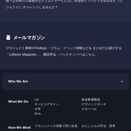
様々な分野の才能豊かなクリエイターとともに
社会的インパクトを生み出すプロ
ジェクトに
チャレンジしませんか？
メールマガジン
プロジェクト事例やFindings・コラム、イベント情報などを
まとめてお届けする
「Loftwork Magazine」。
購読申込・バックナンバーはこちら。
Who We Are
UX
新規事業開発
What We Do
サービスデザイン
デザインリサーチ
大学
グローバル
Web
プロジェクトの実践で得た知見
わたしたちの手法・思考
How We Work