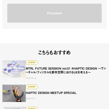
Finished
こちらもおすすめ
MTRL FUTURE SESSION vol.01 #HAPTIC DE
EVENT
MTRL FUTURE SESSION vol.01 #HAPTIC DESIGN 〜ヴァ
ーチャル/フィジカルな都市空間におけるUXを考える〜
2020.06.22
HAPTIC DESIGN MEETUP SPECIAL
EVENT
HAPTIC DESIGN MEETUP SPECIAL
2018.02.14
EVENT