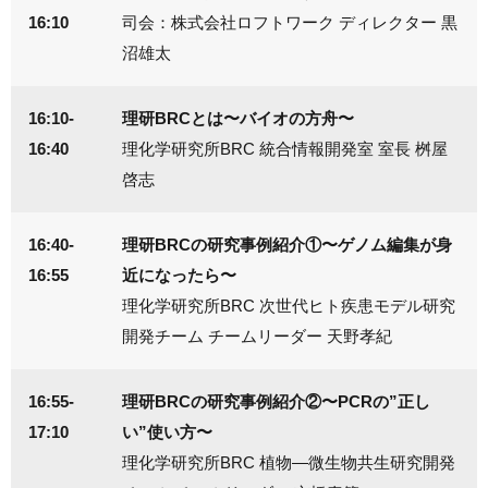
16:10
司会：株式会社ロフトワーク ディレクター 黒
沼雄太
16:10-
理研BRCとは〜バイオの方舟〜
16:40
理化学研究所BRC 統合情報開発室 室長 桝屋
啓志
16:40-
理研BRCの研究事例紹介①〜ゲノム編集が身
16:55
近になったら〜
理化学研究所BRC 次世代ヒト疾患モデル研究
開発チーム チームリーダー 天野孝紀
16:55-
理研BRCの研究事例紹介②〜PCRの”正し
17:10
い”使い方〜
理化学研究所BRC 植物―微生物共生研究開発