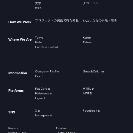
大学
グローバル
Web
プロジェクトの実践で得た知見
わたしたちの手法・思考
How We Work
Tokyo
Kyoto
Where We Are
Hida
Taiwan
FabCafe Global
Company Profile
News&Column
Information
Event
FabCafe
MTRL
Platforms
Hidakuma
AWRD
Layout
X
Facebook
SNS
Instagram
Recruit
Contact
Privacy Policy
Terms of Use