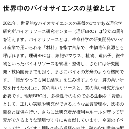
世界中のバイオサイエンスの基盤として
2021年、世界的なバイオサイエンスの基盤の1つである理化学
研究所バイオリソース研究センター（理研BRC）は設立20周年
を迎えます。バイオリソースとは、生命科学の研究開発やバイ
オ産業で用いられる「材料」を指す言葉で、生物遺伝資源とも
呼ばれます。理研BRCは、細胞やマウス、植物、遺伝子、微生
物といったバイオリソースを管理・整備し、さらには研究開
発・技術開発までを担う、まさにバイオの方舟のような機関で
す。「誰がやっても同じ結果」を生み出すような、質の高い研
究を行うためには、質の高いリソースと、質の高い研究方法が
必要です。理研BRCは、多様性そのものである生物を「資源」
として、正しい実験や研究ができるような品質管理や、技術の
開発と提供を行い、さらには研究者が権利やルールを守って研
究ができるような環境づくりにも貢献しています。今回のイベ
ントでは、バイオに興味のある皆様へ向け、確かな知識や技術