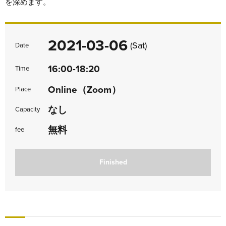
を深めます。
2021-03-06
(Sat)
Date
16:00-18:20
Time
Online（Zoom）
Place
なし
Capacity
無料
fee
Finished