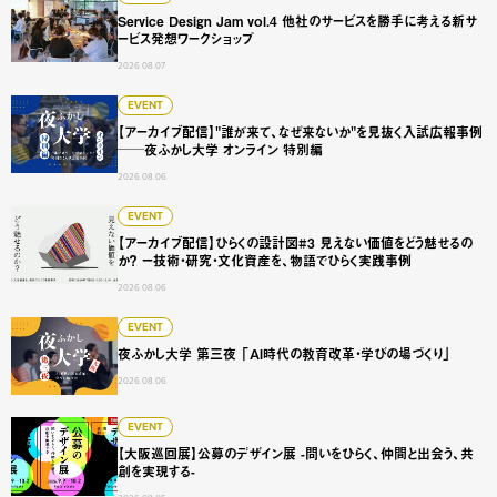
Service Design Jam vol.4 他社のサービスを勝手に考える新サ
ービス発想ワークショップ
2026.08.07
【アーカイブ配信】"誰が来て、なぜ来ないか"を見抜く入試広
EVENT
【アーカイブ配信】"誰が来て、なぜ来ないか"を見抜く入試広報事例
──夜ふかし大学 オンライン 特別編
2026.08.06
【アーカイブ配信】ひらくの設計図#3 見えない価値をどう
EVENT
【アーカイブ配信】ひらくの設計図#3 見えない価値をどう魅せるの
か？ ー技術・研究・文化資産を、物語でひらく実践事例
2026.08.06
夜ふかし大学 第三夜 「AI時代の教育改革・学びの場づくり
EVENT
夜ふかし大学 第三夜 「AI時代の教育改革・学びの場づくり」
2026.08.06
【大阪巡回展】公募のデザイン展 -問いをひらく、仲間と出会
EVENT
【大阪巡回展】公募のデザイン展 -問いをひらく、仲間と出会う、共
創を実現する-