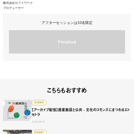
株式会社ロフトワーク
プロデューサー
アフターセッションは10名限定
Finished
こちらもおすすめ
【アーカイブ配信】商業施設と公共 - 文化のコモンズにまつ
EVENT
【アーカイブ配信】商業施設と公共 - 文化のコモンズにまつわるエト
セトラ
2026.08.07
Service Design Jam vol.4 他社のサービスを勝手に
EVENT