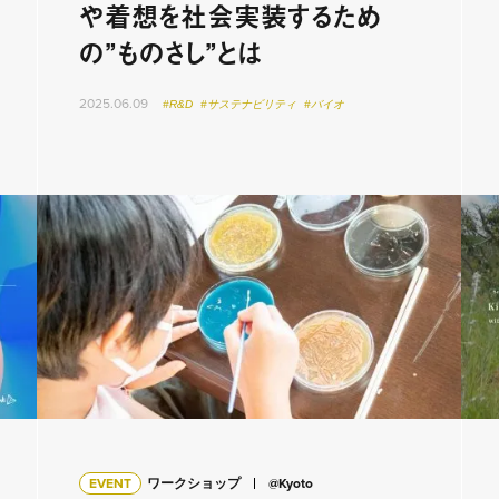
や着想を社会実装するため
の”ものさし”とは
2025.06.09
#R&D
#サステナビリティ
#バイオ
EVENT
ワークショップ
@Kyoto