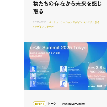
物たちの存在から未来を感じ
取る
2025.07.16
#コミュニケーションデザイン
#システム思考
#デザインリサーチ
EVENT
トーク
@Shibuya+Online