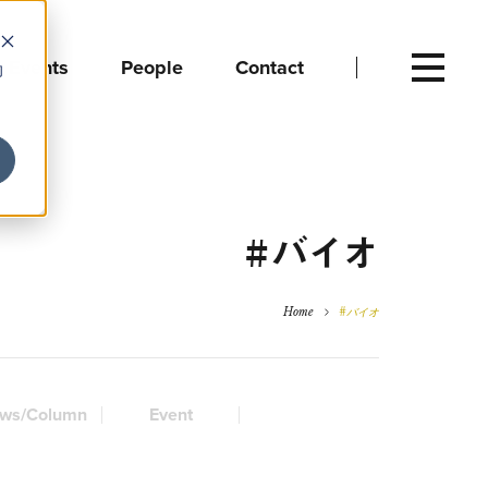
Events
People
Contact
向
#バイオ
Home
#バイオ
ws/Column
Event