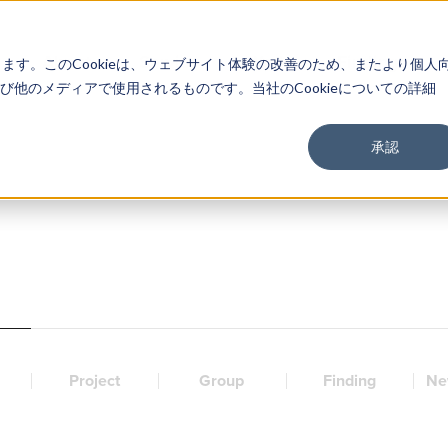
About
Service
Work
Findings
します。このCookieは、ウェブサイト体験の改善のため、またより個人
他のメディアで使用されるものです。当社のCookieについての詳細
承認
Project
Group
Finding
Ne