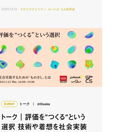
2025.12.13
#サステナビリティ
#バイオ
#人材育成
EVENT
トーク
@Osaka
トーク｜評価を“つくる“という
選択 技術や着想を社会実装