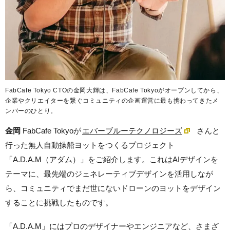
FabCafe Tokyo CTOの金岡大輝は、FabCafe Tokyoがオープンしてから、
企業やクリエイターを繋ぐコミュニティの企画運営に最も携わってきたメ
ンバーのひとり。
金岡
FabCafe Tokyoが
エバーブルーテクノロジーズ
さんと
行った無人自動操船ヨットをつくるプロジェクト
「A.D.A.M（アダム）」をご紹介します。これはAIデザインを
テーマに、最先端のジェネレーティブデザインを活用しなが
ら、コミュニティでまだ世にないドローンのヨットをデザイン
することに挑戦したものです。
「A.D.A.M」にはプロのデザイナーやエンジニアなど、さまざ