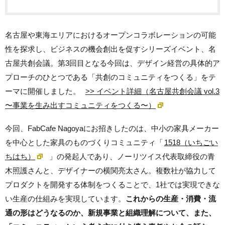
名古屋や東海エリアにおけるオープンコラボレーションの可能
性を探求し、ビジネスの機会創出を促すシリーズイベント、名
古屋共創会議。第3回目となる今回は、デザイン経営の具体的ア
プローチのひとつである「共創のコミュニティをつくる」をテ
ーマに開催しました。
>> イベント詳細（名古屋共創会議 vol.3
〜事業を生み出すコミュニティをつくる〜）
今回、FabCafe Nagoyaにお招きしたのは、中小の家具メーカー
を中心とした家具のものづくりコミュニティ「
1518（
いちごい
ちはち
）
」の発起人であり、ノーリツイス代表取締役の青
木照護さんと、デザイナーの横関亮太さん。複数社が協力して
プロダクトを開発する体制をつくることで、1社では実現できな
い生産の仕組みを実現しています。
これからの生産・消費・流
通の形はどうなるのか、新規事業と組織理解について、また、