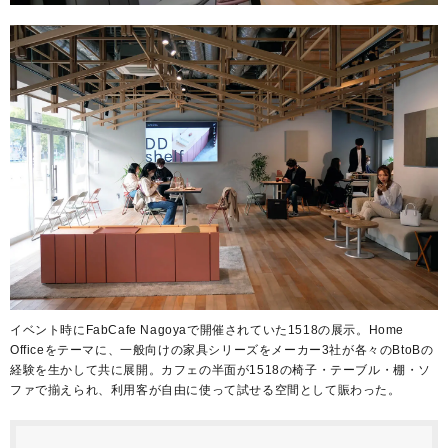
イベント時にFabCafe Nagoyaで開催されていた1518の展示。Home
Officeをテーマに、一般向けの家具シリーズをメーカー3社が各々のBtoBの
経験を生かして共に展開。カフェの半面が1518の椅子・テーブル・棚・ソ
ファで揃えられ、利用客が自由に使って試せる空間として賑わった。