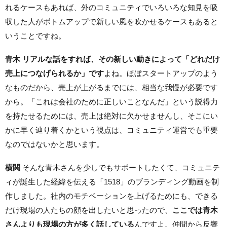
れるケースもあれば、外のコミュニティでいろいろな知見を吸
収した人がボトムアップで新しい風を吹かせるケースもあると
いうことですね。
青木 リアルな話をすれば、その新しい動きによって「どれだけ
売上につなげられるか」です
よね。ほぼスタートアップのよう
なものだから、売上が上がるまでには、相当な我慢が必要です
から。「これは会社のために正しいことなんだ」という説得力
を持たせるためには、売上は絶対に欠かせませんし、そこにい
かに早く辿り着くかという視点は、コミュニティ運営でも重要
なのではないかと思います。
横関
そんな青木さんを少しでもサポートしたくて、コミュニテ
ィが誕生した経緯を伝える「1518」のブランディング動画を制
作しました。社内のモチベーションを上げるためにも、できる
だけ現場の人たちの顔を出したいと思ったので、
ここでは青木
さんよりも現場の方が多く話している
んですよ。仲間から反響