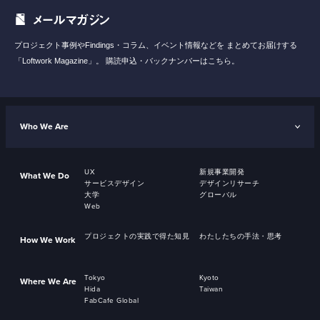
メールマガジン
プロジェクト事例やFindings・コラム、イベント情報などを
まとめてお届けする
「Loftwork Magazine」。
購読申込・バックナンバーはこちら。
Who We Are
UX
新規事業開発
What We Do
サービスデザイン
デザインリサーチ
大学
グローバル
Web
プロジェクトの実践で得た知見
わたしたちの手法・思考
How We Work
Tokyo
Kyoto
Where We Are
Hida
Taiwan
FabCafe Global