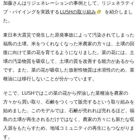
加藤さんはリジェネレーションの事例として、リジェネラティ
ブ・バイイングを実践する
LUSHの取り組み
を紹介しまし
た。
東日本大震災で発生した原発事故によって汚染されてしまった
福島の土壌。米をつくれなくなった米農家の方々は、土壌の回
復に向けて菜の花を育てるようになりました。菜の花には、土
壌の汚染物質を吸収して、土壌の質を改善する能力があるから
です。また、菜の花が吸収した放射性物質は水溶性のため、菜
種油には移行しないことが分かっています。
そこで、LUSHではこの菜の花から搾油した菜種油を農家の
方々から買い取り、石鹸をつくって販売するという取り組みを
始めました。このモデルでは、石鹸が売れれば売れるほど、福
島の土壌が再生されるだけではなく、農家の方々にも新たな収
入源をもたらすため、地域コミュニティの再生にもつながりま
す。