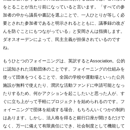
をとることが当たり前になっていると言います。「すべての参
加者の中から議長や書記を選ぶことで、一人ひとりが等しく必
要とされた参加者であると明示されるとともに、議事録の改ざ
んを防ぐことにもつながっている」と安岡さんは指摘します。
ダオスオーデンによって、民主主義が担保されているのです
ね。
もうひとつのフォイーニングは、英訳するとAssociation。公的
に認知された活動団体のことです。フォイーニングの仕組みを
使って団体をつくることで、全国の学校や運動場といった公共
施設が無料で使えたり、潤沢な活動ファンドに申請可能となっ
たりするため、何かアクションを起こしたいと思った人が、す
ぐに立ち上がって手軽にプロジェクトを始められるのです。フ
ォイーニングで団体を組成する場合、もちろんいくつかの制約
はあります。しかし、法人格を得ると銀行口座が開けるだけで
なく、万一に備えて有限責任にでき、社会制度として機能して