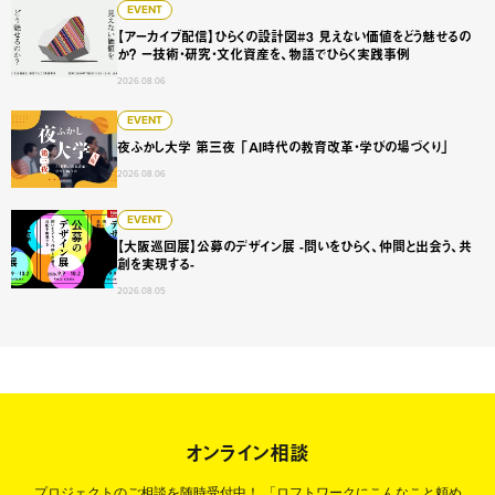
【アーカイブ配信】ひらくの設計図#3 見えない価値をどう
EVENT
【アーカイブ配信】ひらくの設計図#3 見えない価値をどう魅せるの
か？ ー技術・研究・文化資産を、物語でひらく実践事例
2026.08.06
夜ふかし大学 第三夜 「AI時代の教育改革・学びの場づくり
EVENT
夜ふかし大学 第三夜 「AI時代の教育改革・学びの場づくり」
2026.08.06
【大阪巡回展】公募のデザイン展 -問いをひらく、仲間と出会
EVENT
【大阪巡回展】公募のデザイン展 -問いをひらく、仲間と出会う、共
創を実現する-
2026.08.05
オンライン相談
プロジェクトのご相談を随時受付中！
「ロフトワークにこんなこと頼め