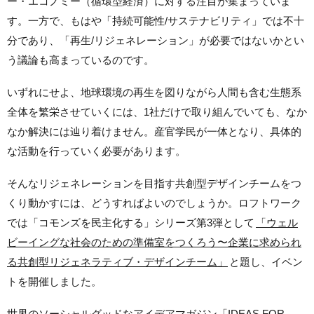
ー・エコノミー（循環型経済）に対する注目が集まっていま
す。一方で、もはや「持続可能性/サステナビリティ」では不十
分であり、「再生/リジェネレーション」が必要ではないかとい
う議論も高まっているのです。
いずれにせよ、地球環境の再生を図りながら人間も含む生態系
全体を繁栄させていくには、1社だけで取り組んでいても、なか
なか解決には辿り着けません。産官学民が一体となり、具体的
な活動を行っていく必要があります。
そんなリジェネレーションを目指す共創型デザインチームをつ
くり動かすには、どうすればよいのでしょうか。ロフトワーク
では「コモンズを民主化する」シリーズ第3弾として
「ウェル
ビーイングな社会のための準備室をつくろう〜企業に求められ
る共創型リジェネラティブ・デザインチーム」
と題し、イベン
トを開催しました。
世界のソーシャルグッドなアイデアマガジン「IDEAS FOR