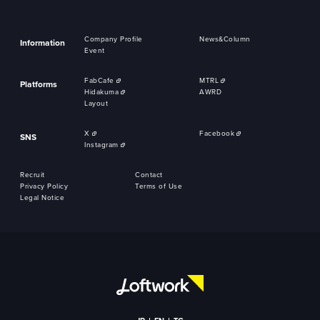
Company Profile
News&Column
Information
Event
FabCafe
MTRL
Platforms
Hidakuma
AWRD
Layout
X
Facebook
SNS
Instagram
Recruit
Contact
Privacy Policy
Terms of Use
Legal Notice