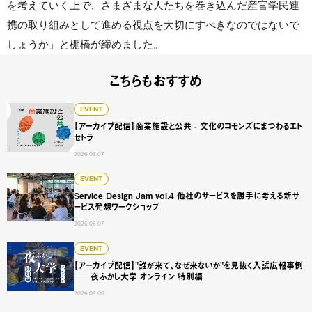
を考えていく上で、さまざまな人たちを巻き込んだ産官学民連
携の取り組みとして進める視点を大切にすべきなのではないで
しょうか」と棚橋が締めました。
こちらもおすすめ
【アーカイブ配信】商業施設と公共 - 文化のコモンズにまつ
EVENT
【アーカイブ配信】商業施設と公共 - 文化のコモンズにまつわるエト
セトラ
2026.08.07
Service Design Jam vol.4 他社のサービスを勝手に
EVENT
Service Design Jam vol.4 他社のサービスを勝手に考える新サ
ービス発想ワークショップ
2026.08.07
【アーカイブ配信】"誰が来て、なぜ来ないか"を見抜く入試広
EVENT
【アーカイブ配信】"誰が来て、なぜ来ないか"を見抜く入試広報事例
──夜ふかし大学 オンライン 特別編
2026.08.06