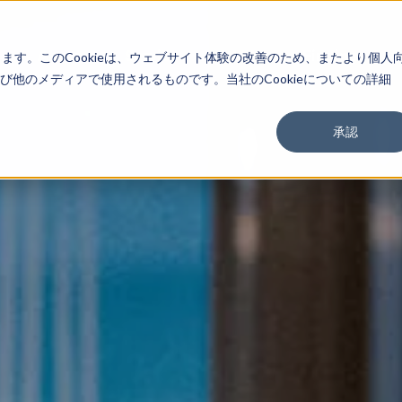
About
Service
Work
Findings
します。このCookieは、ウェブサイト体験の改善のため、またより個人
他のメディアで使用されるものです。当社のCookieについての詳細
承認