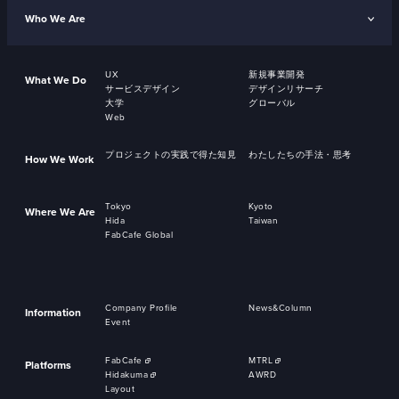
Who We Are
UX
新規事業開発
What We Do
サービスデザイン
デザインリサーチ
大学
グローバル
Web
プロジェクトの実践で得た知見
わたしたちの手法・思考
How We Work
Tokyo
Kyoto
Where We Are
Hida
Taiwan
FabCafe Global
Company Profile
News&Column
Information
Event
FabCafe
MTRL
Platforms
Hidakuma
AWRD
Layout