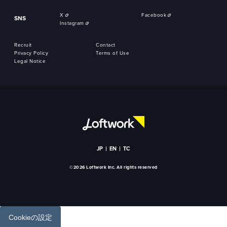
X
Facebook
SNS
Instagram
Recruit
Contact
Privacy Policy
Terms of Use
Legal Notice
JP
EN
TC
©2026 Loftwork Inc. All rights reserved
Cookieの設定