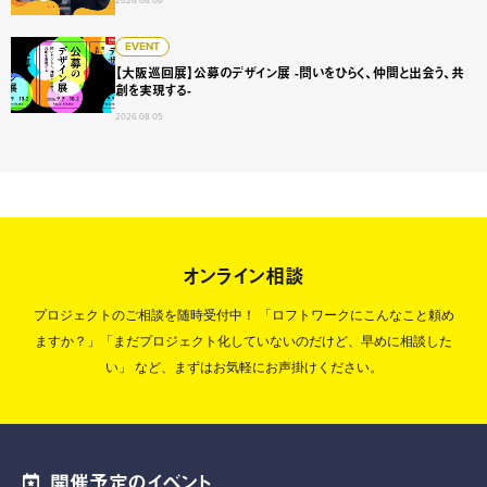
2026.08.06
【大阪巡回展】公募のデザイン展 -問いをひらく、仲間と出会
EVENT
【大阪巡回展】公募のデザイン展 -問いをひらく、仲間と出会う、共
創を実現する-
2026.08.05
オンライン相談
プロジェクトのご相談を随時受付中！
「ロフトワークにこんなこと頼め
ますか？」「まだプロジェクト化していないのだけど、早めに相談した
い」
など、まずはお気軽にお声掛けください。
開催予定のイベント