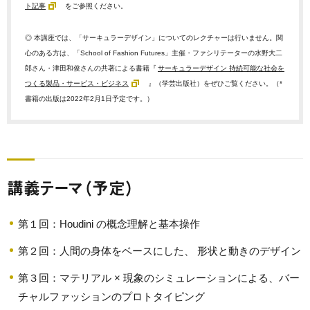
ト記事
をご参照ください。
◎ 本講座では、「サーキュラーデザイン」についてのレクチャーは行いません。関
心のある方は、「School of Fashion Futures」主催・ファシリテーターの水野大二
郎さん・津田和俊さんの共著による書籍『
サーキュラーデザイン 持続可能な社会を
つくる製品・サービス・ビジネス
』（学芸出版社）をぜひご覧ください。（*
書籍の出版は2022年2月1日予定です。）
講義テーマ（予定）
第１回：Houdini の概念理解と基本操作
第２回：人間の身体をベースにした、 形状と動きのデザイン
第３回：マテリアル × 現象のシミュレーションによる、バー
チャルファッションのプロトタイピング