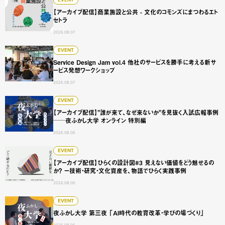
【アーカイブ配信】商業施設と公共 - 文化のコモンズにまつ
【アーカイブ配信】商業施設と公共 - 文化のコモンズにまつわるエト
セトラ
2026.08.07
Service Design Jam vol.4 他社のサービスを勝手に
EVENT
Service Design Jam vol.4 他社のサービスを勝手に考える新サ
ービス発想ワークショップ
2026.08.07
【アーカイブ配信】"誰が来て、なぜ来ないか"を見抜く入試広
EVENT
【アーカイブ配信】"誰が来て、なぜ来ないか"を見抜く入試広報事例
──夜ふかし大学 オンライン 特別編
2026.08.06
【アーカイブ配信】ひらくの設計図#3 見えない価値をどう
EVENT
【アーカイブ配信】ひらくの設計図#3 見えない価値をどう魅せるの
か？ ー技術・研究・文化資産を、物語でひらく実践事例
2026.08.06
夜ふかし大学 第三夜 「AI時代の教育改革・学びの場づくり
EVENT
夜ふかし大学 第三夜 「AI時代の教育改革・学びの場づくり」