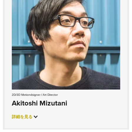
2D/3D Motiondsigner / Art Director
Akitoshi Mizutani
詳細を見る