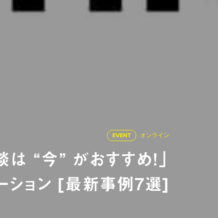
EVENT
オンライン
談は “今” がおすすめ！」
ーション [最新事例7選]