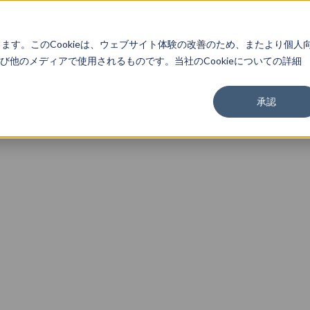
About
Service
Work
Findings
します。このCookieは、ウェブサイト体験の改善のため、またより個人
他のメディアで使用されるものです。当社のCookieについての詳細
承認