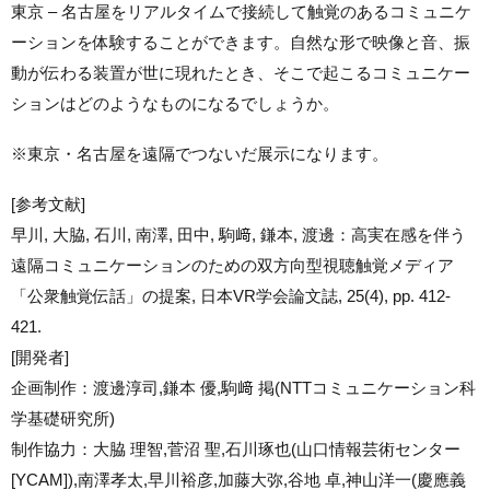
東京 – 名古屋をリアルタイムで接続して触覚のあるコミュニケ
ーションを体験することができます。自然な形で映像と音、振
動が伝わる装置が世に現れたとき、そこで起こるコミュニケー
ションはどのようなものになるでしょうか。
※東京・名古屋を遠隔でつないだ展示になります。
[参考文献]
早川, 大脇, 石川, 南澤, 田中, 駒﨑, 鎌本, 渡邊：高実在感を伴う
遠隔コミュニケーションのための双方向型視聴触覚メディア
「公衆触覚伝話」の提案, 日本VR学会論文誌, 25(4), pp. 412-
421.
[開発者]
企画制作：渡邊淳司,鎌本 優,駒﨑 掲(NTTコミュニケーション科
学基礎研究所)
制作協力：大脇 理智,菅沼 聖,石川琢也(山口情報芸術センター
[YCAM]),南澤孝太,早川裕彦,加藤大弥,谷地 卓,神山洋一(慶應義