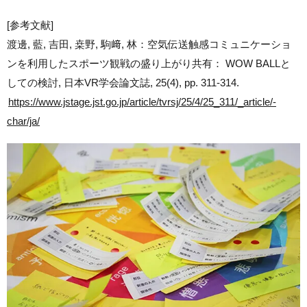
[参考文献]
渡邊, 藍, 吉田, 桒野, 駒﨑, 林：空気伝送触感コミュニケーショ
ンを利用したスポーツ観戦の盛り上がり共有： WOW BALLと
しての検討, 日本VR学会論文誌, 25(4), pp. 311-314.
https://www.jstage.jst.go.jp/article/tvrsj/25/4/25_311/_article/-
char/ja/