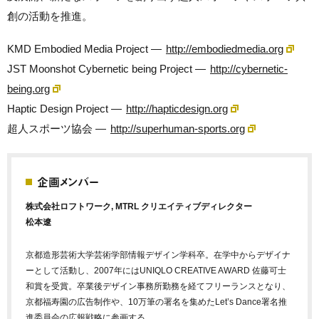
創の活動を推進。
KMD Embodied Media Project —
http://embodiedmedia.org
JST Moonshot Cybernetic being Project —
http://cybernetic-
being.org
Haptic Design Project —
http://hapticdesign.org
超人スポーツ協会 —
http://superhuman-sports.org
企画メンバー
株式会社ロフトワーク, MTRL クリエイティブディレクター
松本遼
京都造形芸術大学芸術学部情報デザイン学科卒。在学中からデザイナ
ーとして活動し、2007年にはUNIQLO CREATIVE AWARD 佐藤可士
和賞を受賞。卒業後デザイン事務所勤務を経てフリーランスとなり、
京都福寿園の広告制作や、10万筆の署名を集めたLet’s Dance署名推
進委員会の広報戦略に参画する。