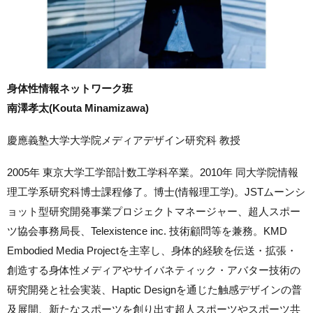
身体性情報ネットワーク班
南澤孝太(Kouta Minamizawa)
慶應義塾大学大学院メディアデザイン研究科 教授
2005年 東京大学工学部計数工学科卒業。2010年 同大学院情報
理工学系研究科博士課程修了。博士(情報理工学)。JSTムーンシ
ョット型研究開発事業プロジェクトマネージャー、超人スポー
ツ協会事務局長、Telexistence inc. 技術顧問等を兼務。KMD
Embodied Media Projectを主宰し、身体的経験を伝送・拡張・
創造する身体性メディアやサイバネティック・アバター技術の
研究開発と社会実装、Haptic Designを通じた触感デザインの普
及展開、新たなスポーツを創り出す超人スポーツやスポーツ共