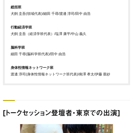
総括班
犬飼 圭吾(領域代表)/細田 千尋/渡邊 淳司/田中 由浩
行動経済学班
犬飼 圭吾（経済学班代表）/塩澤 康平/中山 義久
脳科学班
細田 千尋(脳科学班代表)/田中 由浩
身体性情報ネットワーク班
渡邊 淳司(身体性情報ネットワーク班代表)/南澤 孝太/伊藤 亜紗
[トークセッション登壇者・東京での出演]