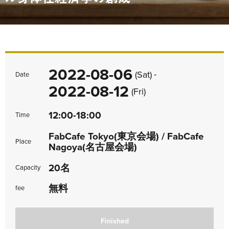
2022-08-06
-
(Sat)
Date
2022-08-12
(Fri)
12:00-18:00
Time
FabCafe Tokyo(東京会場) / FabCafe
Place
Nagoya(名古屋会場)
20名
Capacity
無料
fee
Finished