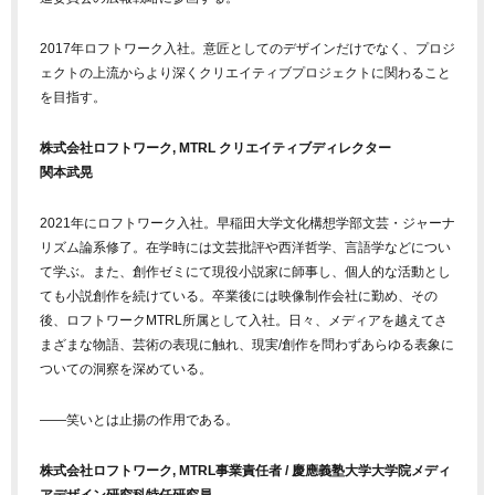
2017年ロフトワーク入社。意匠としてのデザインだけでなく、プロジ
ェクトの上流からより深くクリエイティブプロジェクトに関わること
を目指す。
株式会社ロフトワーク, MTRL クリエイティブディレクター
関本武晃
2021年にロフトワーク入社。早稲田大学文化構想学部文芸・ジャーナ
リズム論系修了。在学時には文芸批評や西洋哲学、言語学などについ
て学ぶ。また、創作ゼミにて現役小説家に師事し、個人的な活動とし
ても小説創作を続けている。卒業後には映像制作会社に勤め、その
後、ロフトワークMTRL所属として入社。日々、メディアを越えてさ
まざまな物語、芸術の表現に触れ、現実/創作を問わずあらゆる表象に
ついての洞察を深めている。
——笑いとは止揚の作用である。
株式会社ロフトワーク, MTRL事業責任者 / 慶應義塾大学大学院メディ