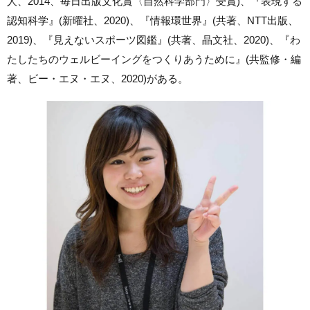
人、2014、毎日出版文化賞〈自然科学部門〉受賞)、『表現する
認知科学』(新曜社、2020)、『情報環世界』(共著、NTT出版、
2019)、『見えないスポーツ図鑑』(共著、晶文社、2020)、『わ
たしたちのウェルビーイングをつくりあうために』(共監修・編
著、ビー・エヌ・エヌ、2020)がある。