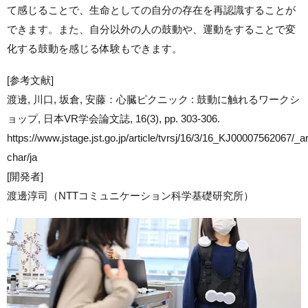
て感じることで、生命としての自分の存在を再認識することが
できます。また、自分以外の人の鼓動や、運動をすることで変
化する鼓動を感じる体験もできます。
[参考文献]
渡邊, 川口, 坂倉, 安藤：心臓ピクニック : 鼓動に触れるワークシ
ョップ, 日本VR学会論文誌, 16(3), pp. 303-306.
https://www.jstage.jst.go.jp/article/tvrsj/16/3/16_KJ00007562067/_art
char/ja
[開発者]
渡邊淳司（NTTコミュニケーション科学基礎研究所）