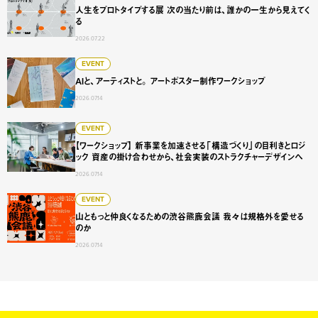
人生をプロトタイプする展 次の当たり前は、誰かの一生から見えてく
る
2026.07.22
AIと、アーティストと。 アートポスター制作ワークショップ
EVENT
AIと、アーティストと。 アートポスター制作ワークショップ
2026.07.14
【ワークショップ】 新事業を加速させる「構造づくり」の目
EVENT
【ワークショップ】 新事業を加速させる「構造づくり」の目利きとロジ
ック 資産の掛け合わせから、社会実装のストラクチャーデザインへ
2026.07.14
山ともっと仲良くなるための渋谷熊鹿会議 我々は規格外を愛
EVENT
山ともっと仲良くなるための渋谷熊鹿会議 我々は規格外を愛せる
のか
2026.07.14