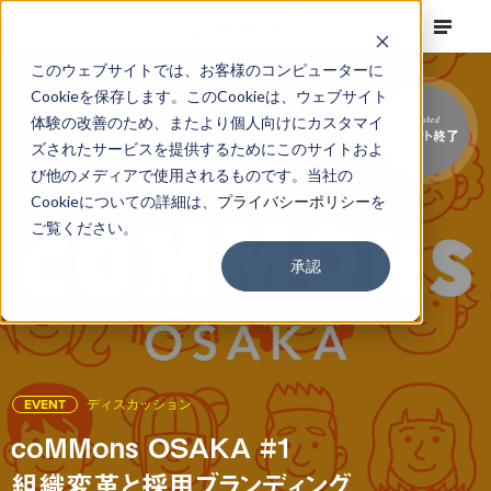
このウェブサイトでは、お客様のコンピューターに
Cookieを保存します。このCookieは、ウェブサイト
体験の改善のため、またより個人向けにカスタマイ
Finished
イベント終了
ズされたサービスを提供するためにこのサイトおよ
び他のメディアで使用されるものです。当社の
Cookieについての詳細は、
プライバシーポリシー
を
ご覧ください。
承認
EVENT
ディスカッション
coMMons OSAKA #1
組織変革と採用ブランディング