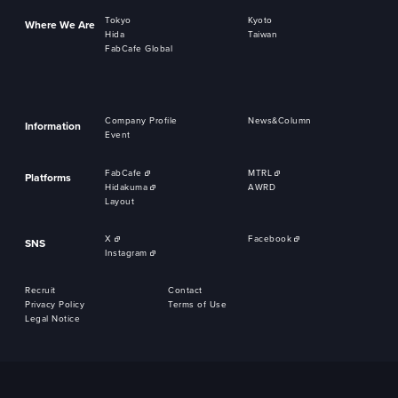
Tokyo
Kyoto
Where We Are
Hida
Taiwan
FabCafe Global
Company Profile
News&Column
Information
Event
FabCafe
MTRL
Platforms
Hidakuma
AWRD
Layout
X
Facebook
SNS
Instagram
Recruit
Contact
Privacy Policy
Terms of Use
Legal Notice