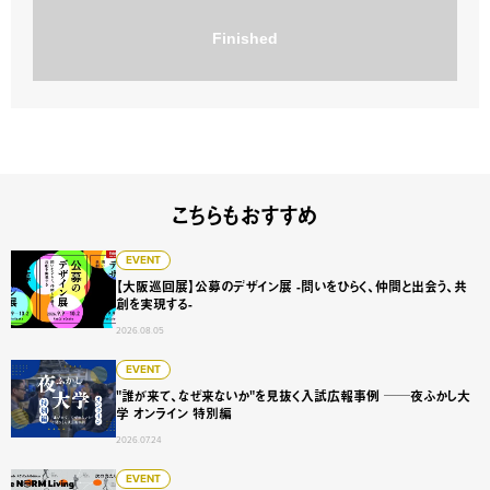
Finished
こちらもおすすめ
【大阪巡回展】公募のデザイン展 -問いをひらく、仲間と出会
EVENT
【大阪巡回展】公募のデザイン展 -問いをひらく、仲間と出会う、共
創を実現する-
2026.08.05
"誰が来て、なぜ来ないか"を見抜く入試広報事例 ──夜ふかし
EVENT
"誰が来て、なぜ来ないか"を見抜く入試広報事例 ──夜ふかし大
学 オンライン 特別編
2026.07.24
人生をプロトタイプする展 次の当たり前は、誰かの一生から
EVENT